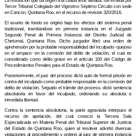
La resolución que da origen a la citada tesis aislada, fue emitida por
Tercer Tribunal Colegiado del Vigésimo Séptimo Circuito con sede
en Cancún, Quintana Roo, en el recurso de revisión 320/2016.
El asunto de fondo se originó bajo los efectos del sistema penal
tradicional, tramitándose en primera instancia en el Juzgado
Segundo Penal de Primera Instancia del Distrito Judicial de
Chetumal, Quintana Roo. Dicho juzgador libró una orden de
aprehensión por la probable responsabilidad del inculpado -quejoso
en el amparo- en la comisión del delito de violación, el cual es
considerado como delito grave en el artículo 100 del Código de
Procedimientos Penales para el Estado de Quintana Roo.
Posteriormente, el juez del proceso dictó auto de formal prisión en
contra del inculpado como probable responsable en la comisión del
delito de violación. Seguido el trámite del proceso, dictó sentencia
absolutoria en favor del inculpado, ordenando su absoluta e
inmediata libertad.
Contra la sentencia absolutoria, la parte agraviada interpuso el
recurso de apelación, del cual conoció la Tercera Sala
Especializada en Materia Penal del Tribunal Superior de Justicia
del Estado de Quintana Roo, quien al resolver advirtió diversas
violaciones al procedimiento y ordenó al juez de primera instancia