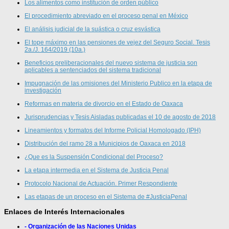
Los alimentos como institución de orden público
El procedimiento abreviado en el proceso penal en México
El análisis judicial de la suástica o cruz esvástica
El tope máximo en las pensiones de vejez del Seguro Social. Tesis
2a./J. 164/2019 (10a.)
Beneficios preliberacionales del nuevo sistema de justicia son
aplicables a sentenciados del sistema tradicional
Impugnación de las omisiones del Ministerio Publico en la etapa de
investigación
Reformas en materia de divorcio en el Estado de Oaxaca
Jurisprudencias y Tesis Aisladas publicadas el 10 de agosto de 2018
Lineamientos y formatos del Informe Policial Homologado (IPH)
Distribución del ramo 28 a Municipios de Oaxaca en 2018
¿Que es la Suspensión Condicional del Proceso?
La etapa intermedia en el Sistema de Justicia Penal
Protocolo Nacional de Actuación. Primer Respondiente
Las etapas de un proceso en el Sistema de #JusticiaPenal
Enlaces de Interés Internacionales
- Organización de las Naciones Unidas