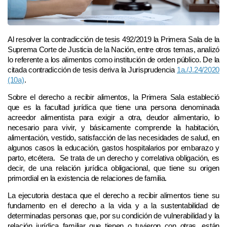
Al resolver la contradicción de tesis 492/2019 la Primera Sala de la
Suprema Corte de Justicia de la Nación, entre otros temas, analizó
lo referente a los alimentos como institución de orden público. De la
citada contradicción de tesis deriva la Jurisprudencia
1a./J.24/2020
(10a)
.
Sobre el derecho a recibir alimentos, la Primera Sala estableció
que es la facultad jurídica que tiene una persona denominada
acreedor alimentista para exigir a otra, deudor alimentario, lo
necesario para vivir, y básicamente comprende la habitación,
alimentación, vestido, satisfacción de las necesidades de salud, en
algunos casos la educación, gastos hospitalarios por embarazo y
parto, etcétera. Se trata de un derecho y correlativa obligación, es
decir, de una relación jurídica obligacional, que tiene su origen
primordial en la existencia de relaciones de familia.
La ejecutoria destaca que el derecho a recibir alimentos tiene su
fundamento en el derecho a la vida y a la sustentabilidad de
determinadas personas que, por su condición de vulnerabilidad y la
relación jurídica familiar que tienen o tuvieron con otras, están