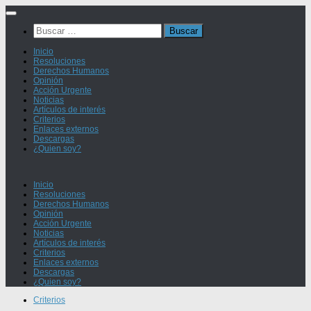
Saltar
al
Buscar:
contenido
Inicio
Resoluciones
Derechos Humanos
Opinión
Acción Urgente
Noticias
Artículos de interés
Criterios
Enlaces externos
Descargas
¿Quien soy?
Inicio
Resoluciones
Derechos Humanos
Opinión
Acción Urgente
Noticias
Artículos de interés
Criterios
Enlaces externos
Descargas
¿Quien soy?
Criterios