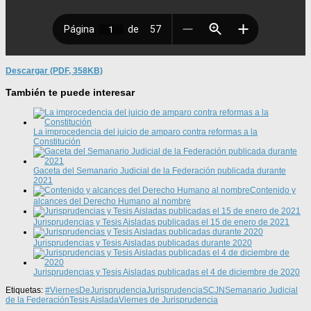
Descargar (PDF, 358KB)
También te puede interesar
La improcedencia del juicio de amparo contra reformas a la
Constitución
Gaceta del Semanario Judicial de la Federación publicada durante
2021
Contenido y
alcances del Derecho Humano al nombre
Jurisprudencias y Tesis Aisladas publicadas el 15 de enero de 2021
Jurisprudencias y Tesis Aisladas publicadas durante 2020
Jurisprudencias y Tesis Aisladas publicadas el 4 de diciembre de 2020
Etiquetas:
#ViernesDeJurisprudencia
Jurisprudencia
SCJN
Semanario Judicial
de la Federación
Tesis Aislada
Viernes de Jurisprudencia