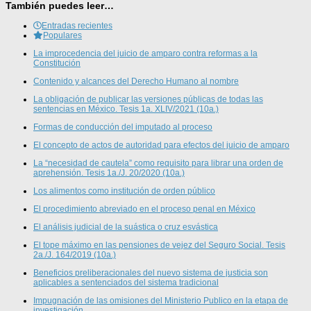
También puedes leer…
Entradas recientes
Populares
La improcedencia del juicio de amparo contra reformas a la
Constitución
Contenido y alcances del Derecho Humano al nombre
La obligación de publicar las versiones públicas de todas las
sentencias en México. Tesis 1a. XLIV/2021 (10a.)
Formas de conducción del imputado al proceso
El concepto de actos de autoridad para efectos del juicio de amparo
La “necesidad de cautela” como requisito para librar una orden de
aprehensión. Tesis 1a./J. 20/2020 (10a.)
Los alimentos como institución de orden público
El procedimiento abreviado en el proceso penal en México
El análisis judicial de la suástica o cruz esvástica
El tope máximo en las pensiones de vejez del Seguro Social. Tesis
2a./J. 164/2019 (10a.)
Beneficios preliberacionales del nuevo sistema de justicia son
aplicables a sentenciados del sistema tradicional
Impugnación de las omisiones del Ministerio Publico en la etapa de
investigación