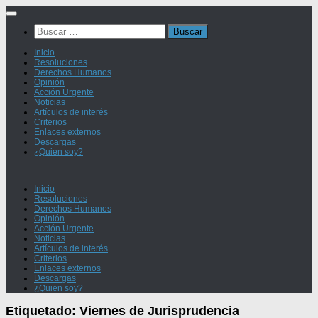
Saltar
al
Buscar:
contenido
Inicio
Resoluciones
Derechos Humanos
Opinión
Acción Urgente
Noticias
Artículos de interés
Criterios
Enlaces externos
Descargas
¿Quien soy?
Inicio
Resoluciones
Derechos Humanos
Opinión
Acción Urgente
Noticias
Artículos de interés
Criterios
Enlaces externos
Descargas
¿Quien soy?
Etiquetado:
Viernes de Jurisprudencia