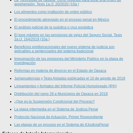
La “necesidad de cautela” como requisito para librar una orden de
aprehensión. Tesis 1a./J. 20/2020 (10a.)
Los alimentos como institución de orden público
El procedimiento abreviado en el proceso penal en México
El análisis judicial de la suástica o cruz esvástica
El tope máximo en las pensiones de vejez del Seguro Social. Tesis
2a./J. 164/2019 (10a.)
Beneficios preliberacionales del nuevo sistema de justicia son
aplicables a sentenciados del sistema tradicional
Impugnación de las omisiones del Ministerio Publico en la etapa de
investigación
Reformas en materia de divorcio en el Estado de Oaxaca
Jurisprudencias y Tesis Aisladas publicadas el 10 de agosto de 2018
Lineamientos y formatos del Informe Policial Homologado (IPH)
Distribución del ramo 28 a Municipios de Oaxaca en 2018
¿Que es la Suspensión Condicional del Proceso?
La etapa intermedia en el Sistema de Justicia Penal
Protocolo Nacional de Actuación. Primer Respondiente
Las etapas de un proceso en el Sistema de #JusticiaPenal