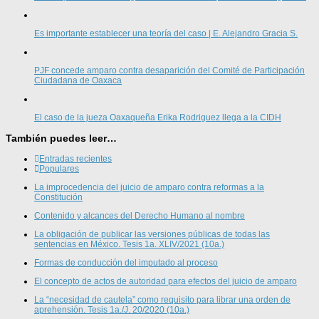
Es importante establecer una teoría del caso | E. Alejandro Gracia S.
PJF concede amparo contra desaparición del Comité de Participación
Ciudadana de Oaxaca
El caso de la jueza Oaxaqueña Erika Rodriguez llega a la CIDH
También puedes leer…
Entradas recientes
Populares
La improcedencia del juicio de amparo contra reformas a la
Constitución
Contenido y alcances del Derecho Humano al nombre
La obligación de publicar las versiones públicas de todas las
sentencias en México. Tesis 1a. XLIV/2021 (10a.)
Formas de conducción del imputado al proceso
El concepto de actos de autoridad para efectos del juicio de amparo
La “necesidad de cautela” como requisito para librar una orden de
aprehensión. Tesis 1a./J. 20/2020 (10a.)