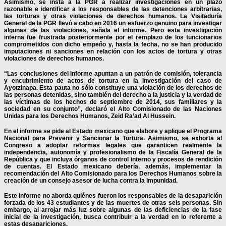
Asimismo, se insta a la PGR a realizar investigaciones en un plazo
razonable e identificar a los responsables de las detenciones arbitrarias,
las torturas y otras violaciones de derechos humanos. La Visitaduría
General de la PGR llevó a cabo en 2016 un esfuerzo genuino para investigar
algunas de las violaciones, señala el informe. Pero esta investigación
interna fue frustrada posteriormente por el remplazo de los funcionarios
comprometidos con dicho empeño y, hasta la fecha, no se han producido
imputaciones ni sanciones en relación con los actos de tortura y otras
violaciones de derechos humanos.
“Las conclusiones del informe apuntan a un patrón de comisión, tolerancia
y encubrimiento de actos de tortura en la investigación del caso de
Ayotzinapa. Esta pauta no sólo constituye una violación de los derechos de
las personas detenidas, sino también del derecho a la justicia y la verdad de
las víctimas de los hechos de septiembre de 2014, sus familiares y la
sociedad en su conjunto”, declaró el Alto Comisionado de las Naciones
Unidas para los Derechos Humanos, Zeid Ra’ad Al Hussein.
En el informe se pide al Estado mexicano que elabore y aplique el Programa
Nacional para Prevenir y Sancionar la Tortura. Asimismo, se exhorta al
Congreso a adoptar reformas legales que garanticen realmente la
independencia, autonomía y profesionalismo de la Fiscalía General de la
República y que incluya órganos de control interno y procesos de rendición
de cuentas. El Estado mexicano debería, además, implementar la
recomendación del Alto Comisionado para los Derechos Humanos sobre la
creación de un consejo asesor de lucha contra la impunidad.
Este informe no aborda quiénes fueron los responsables de la desaparición
forzada de los 43 estudiantes y de las muertes de otras seis personas. Sin
embargo, al arrojar más luz sobre algunas de las deficiencias de la fase
inicial de la investigación, busca contribuir a la verdad en lo referente a
estas desapariciones.