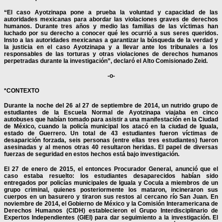
“El caso Ayotzinapa pone a prueba la voluntad y capacidad de las
autoridades mexicanas para abordar las violaciones graves de derechos
humanos. Durante tres años y medio las familias de las víctimas han
luchado por su derecho a conocer qué les ocurrió a sus seres queridos.
Insto a las autoridades mexicanas a garantizar la búsqueda de la verdad y
la justicia en el caso Ayotzinapa y a llevar ante los tribunales a los
responsables de las torturas y otras violaciones de derechos humanos
perpetradas durante la investigación”, declaró el Alto Comisionado Zeid.
-o-
*CONTEXTO
Durante la noche del 26 al 27 de septiembre de 2014, un nutrido grupo de
estudiantes de la Escuela Normal de Ayotzinapa viajaba en cinco
autobuses que habían tomado para asistir a una manifestación en la Ciudad
de México, cuando la policía municipal los atacó en la ciudad de Iguala,
estado de Guerrero. Un total de 43 estudiantes fueron víctimas de
desaparición forzada, seis personas (entre ellas tres estudiantes) fueron
asesinadas y al menos otras 40 resultaron heridas. El papel de diversas
fuerzas de seguridad en estos hechos está bajo investigación.
El 27 de enero de 2015, el entonces Procurador General, anunció que el
caso estaba resuelto: los estudiantes desaparecidos habían sido
entregados por policías municipales de Iguala y Cocula a miembros de un
grupo criminal, quienes posteriormente los mataron, incineraron sus
cuerpos en un basurero y tiraron sus restos al cercano río San Juan. En
noviembre de 2014, el Gobierno de México y la Comisión Interamericana de
Derechos Humanos (CIDH) establecieron el Grupo Interdisciplinario de
Expertos Independientes (GIEI) para dar seguimiento a la investigación. El