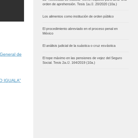
orden de aprehensión. Tesis 1a./J. 20/2020 (10a.)
Los alimentos como institución de orden público
El procedimiento abreviado en el proceso penal en
México
El análisis judicial de la suástica o cruz esvástica
 General de
El tope máximo en las pensiones de vejez del Seguro
Social. Tesis 2a./J. 164/2019 (10a.)
SO IGUALA”