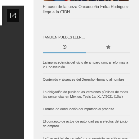
El caso de la jueza Oaxaqueña Erika Rodriguez
llega a la CIDH
TAMBIÉN PUEDES LEER…
La improcedencia del juicio de amparo contra reformas a
la Constitución
Contenido y alcances del Derecho Humano al nombre
La obligación de publicar las versiones públicas de todas
las sentencias en México. Tesis 1a. XLIV/2021 (10a.)
Formas de conducción del imputado al proceso
El concepto de actos de autoridad para efectos del juicio
de amparo
La “necesidad de cautela” como requisito para librar una