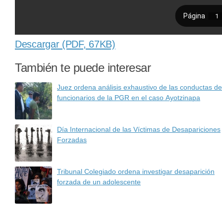
Descargar (PDF, 67KB)
También te puede interesar
Juez ordena análisis exhaustivo de las conductas de
funcionarios de la PGR en el caso Ayotzinapa
Día Internacional de las Víctimas de Desapariciones
Forzadas
Tribunal Colegiado ordena investigar desaparición
forzada de un adolescente