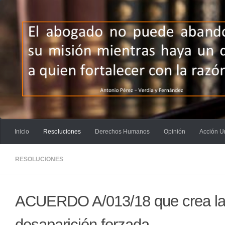
Saltar al contenido
Inicio
Resoluciones
Derechos Humanos
Opinión
Acción U
RESOLUCIONES
ACUERDO A/013/18 que crea la fi
desaparición forzada