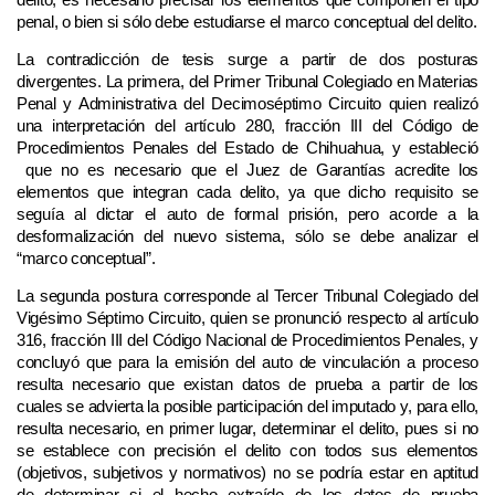
penal, o bien si sólo debe estudiarse el marco conceptual del delito.
La contradicción de tesis surge a partir de dos posturas
divergentes. La primera, del Primer Tribunal Colegiado en Materias
Penal y Administrativa del Decimoséptimo Circuito quien realizó
una interpretación del artículo 280, fracción III del Código de
Procedimientos Penales del Estado de Chihuahua, y estableció
que no es necesario que el Juez de Garantías acredite los
elementos que integran cada delito, ya que dicho requisito se
seguía al dictar el auto de formal prisión, pero acorde a la
desformalización del nuevo sistema, sólo se debe analizar el
“marco conceptual”.
La segunda postura corresponde al Tercer Tribunal Colegiado del
Vigésimo Séptimo Circuito, quien se pronunció respecto al artículo
316, fracción III del Código Nacional de Procedimientos Penales, y
concluyó que para la emisión del auto de vinculación a proceso
resulta necesario que existan datos de prueba a partir de los
cuales se advierta la posible participación del imputado y, para ello,
resulta necesario, en primer lugar, determinar el delito, pues si no
se establece con precisión el delito con todos sus elementos
(objetivos, subjetivos y normativos) no se podría estar en aptitud
de determinar si el hecho extraído de los datos de prueba