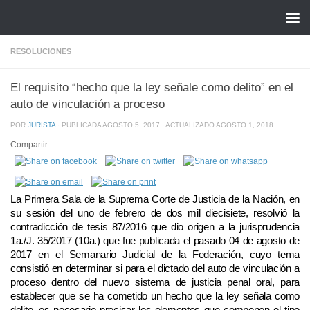
Saltar al contenido
RESOLUCIONES
El requisito “hecho que la ley señale como delito” en el
auto de vinculación a proceso
POR
JURISTA
· PUBLICADA
AGOSTO 5, 2017
· ACTUALIZADO
AGOSTO 1, 2018
Compartir...
La Primera Sala de la Suprema Corte de Justicia de la Nación, en
su sesión del uno de febrero de dos mil diecisiete, resolvió la
contradicción de tesis 87/2016 que dio origen a la jurisprudencia
1a./J. 35/2017 (10a.) que fue publicada el pasado 04 de agosto de
2017 en el Semanario Judicial de la Federación, cuyo tema
consistió en determinar si para el dictado del auto de vinculación a
proceso dentro del nuevo sistema de justicia penal oral, para
establecer que se ha cometido un hecho que la ley señala como
delito, es necesario precisar los elementos que componen el tipo