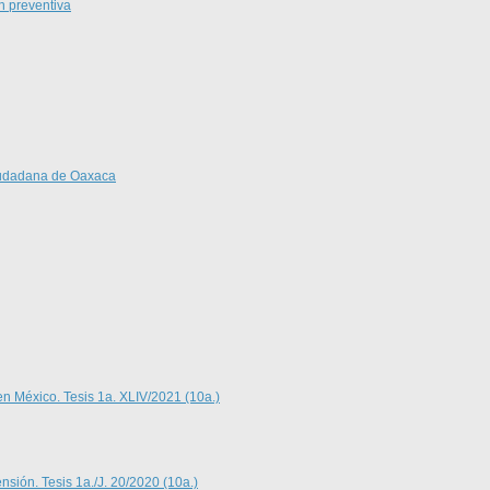
n preventiva
Ciudadana de Oaxaca
en México. Tesis 1a. XLIV/2021 (10a.)
nsión. Tesis 1a./J. 20/2020 (10a.)