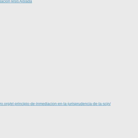
Nación
Tesis Aislada
turo.org/el-principio-de-inmediacion-en-la-jurisprudencia-de-la-scjn/