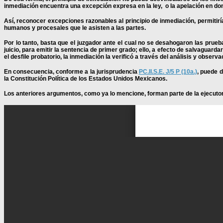
inmediación encuentra una excepción expresa en la ley, o la apelación en donde
Así, reconocer excepciones razonables al principio de inmediación, permitirí
humanos y procesales que le asisten a las partes.
Por lo tanto, basta que el juzgador ante el cual no se desahogaron las pru
juicio, para emitir la sentencia de primer grado; ello, a efecto de salvaguard
el desfile probatorio, la inmediación la verificó a través del análisis y observ
En consecuencia, c
onforme a la jurisprudencia
PC.II.S.E. J/5 P (10a.)
, puede d
la Constitución Política de los Estados Unidos Mexicanos.
Los anteriores argumentos, como ya lo mencione, forman parte de la ejecutori