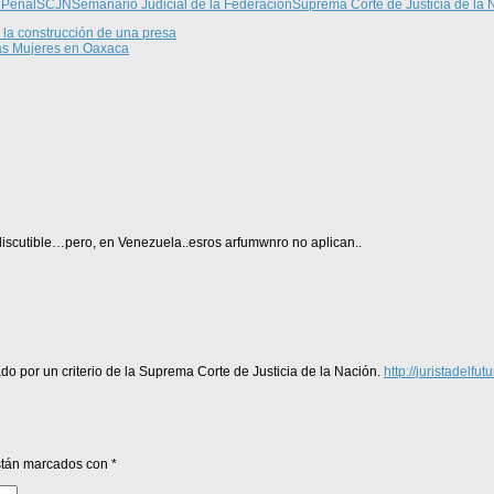
 Penal
SCJN
Semanario Judicial de la Federación
Suprema Corte de Justicia de la 
a construcción de una presa
las Mujeres en Oaxaca
iscutible…pero, en Venezuela..esros arfumwnro no aplican..
do por un criterio de la Suprema Corte de Justicia de la Nación.
http://juristadelfu
están marcados con
*