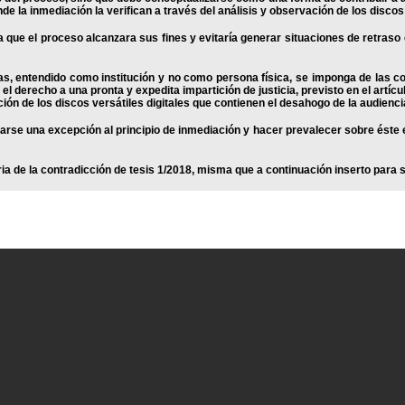
 la inmediación la verifican a través del análisis y observación de los discos v
a que el proceso alcanzara sus fines y evitaría generar situaciones de retraso
ebas, entendido como institución y no como persona física, se imponga de las 
ar el derecho a una pronta y expedita impartición de justicia, previsto en el art
ación de los discos versátiles digitales que contienen el desahogo de la audiencia
arse una excepción al principio de inmediación y hacer prevalecer sobre éste e
a de la contradicción de tesis 1/2018, misma que a continuación inserto para s