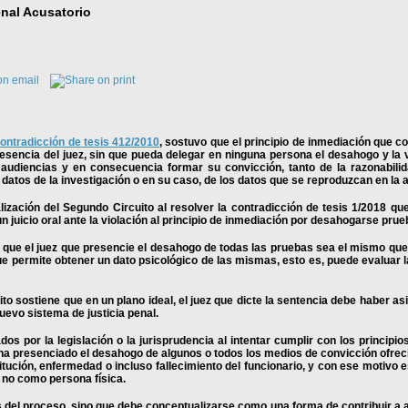
enal Acusatorio
ontradicción de tesis 412/2010
,
sostuvo que el principio de inmediación que cons
sencia del juez, sin que pueda delegar en ninguna persona el desahogo y la va
s audiencias y en consecuencia formar su convicción, tanto de la razonabil
datos de la investigación o en su caso, de los datos que se reproduzcan en la 
ización del Segundo Circuito al resolver la contradicción de tesis 1/2018 que
n juicio oral ante la violación al principio de inmediación por desahogarse prue
de que el juez que presencie el desahogo de todas las pruebas sea el mismo que
e permite obtener un dato psicológico de las mismas, esto es, puede evaluar la
cuito sostiene que en un plano ideal, el juez que dicte la sentencia debe haber a
nuevo sistema de justicia penal.
 por la legislación o la jurisprudencia al intentar cumplir con los principios 
 ha presenciado el desahogo de algunos o todos los medios de convicción ofreci
tución, enfermedad o incluso fallecimiento del funcionario, y con ese motivo 
y no como persona física.
s del proceso, sino que debe conceptualizarse como una forma de contribuir a al