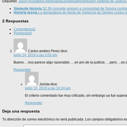
Etiquetas:
Juicio Acusatorio Adversarial
Jurisprudencia
Nuevo Sistema de Justicia
Siguiente historia
SCJN concede amparo a comunidad de Sonora contra l
Historia previa
La declaratoria de Alerta de Violencia de Genero contra 
2 Respuestas
Comentarios
2
Pingbacks
0
Carlos andres Perez
dice:
junio 14, 2019 a las 3:03 pm
Bueno….nos parece algo razonable…..en pro de la justicia…..pero….es d
Responder
Jurista
dice:
junio 15, 2019 a las 10:24 am
El criterio comentado fue muy criticado, sin embargo ya fue supera
Responder
Deja una respuesta
Tu dirección de correo electrónico no será publicada.
Los campos obligatorios 