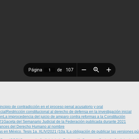
rincipio de contradicción en el proceso penal acusatorio y oral
Restricción constitucional al derecho de defensa en la investigación inicial
La improcedencia del juicio de amparo contra reformas a la Constitución
Gaceta del Semanario Judicial de la Federación publicada durante 2021
cances del Derecho Humano al nombre
La obligación de publicar las versiones pú