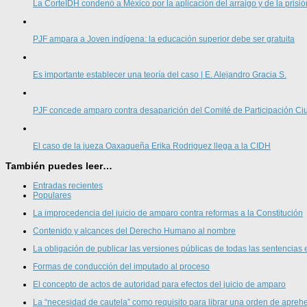
La CorteIDH condenó a México por la aplicación del arraigo y de la prisió
PJF ampara a Joven indígena: la educación superior debe ser gratuita
Es importante establecer una teoría del caso | E. Alejandro Gracia S.
PJF concede amparo contra desaparición del Comité de Participación 
El caso de la jueza Oaxaqueña Erika Rodriguez llega a la CIDH
También puedes leer…
Entradas recientes
Populares
La improcedencia del juicio de amparo contra reformas a la Constitución
Contenido y alcances del Derecho Humano al nombre
La obligación de publicar las versiones públicas de todas las sentencias 
Formas de conducción del imputado al proceso
El concepto de actos de autoridad para efectos del juicio de amparo
La “necesidad de cautela” como requisito para librar una orden de aprehe