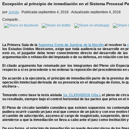
Excepción al principio de inmediación en el Sistema Procesal P
por
Jurista
· Publicada
septiembre 4, 2018
· Actualizado
septiembre 4, 2018
Compartir...
La Primera Sala de la
Suprema Corte de Justicia de la Nación
al resolver la
c
los Estados Unidos Mexicanos, exige que toda audiencia se desarrolle en pre
esto es, el juzgador debe tener conocimiento directo del desarrollo de la
argumentación o refutación del imputado o de su defensa, en relación con los 
El citado argumento fue retomado por los integrantes del Pleno sin Especial
respecto a si es procedente o no ordenar la reposición del procedimiento en u
De acuerdo a la ejecutoria, el principio de inmediación parte de la premisa 
operación intelectual derivada de su presencia en el desahogo de éstos, lo qu
etcétera–.
Tomando como base la tesis aislada
1a. CLXXVI/2016 (10a.)
, el pleno de cir
su resultado, siempre bajo el control horizontal de las partes que priva en el 
El Pleno de circuito también considera que existen supuestos no contemplados
pudiera ocurrir cuando un juez oral que conoce de un juicio y con ese motivo
el cambio de adscripción, ascenso al cargo de magistrado, suspensión, desti
atenderse a que la inmediación se lleva a cabo ante el juez como institución 
De esa forma, el principio de inmediación no puede desvincularse de los fine