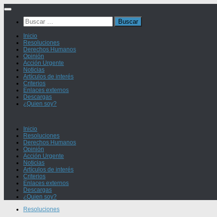
Saltar
al
Buscar:
contenido
Inicio
Resoluciones
Derechos Humanos
Opinión
Acción Urgente
Noticias
Artículos de interés
Criterios
Enlaces externos
Descargas
¿Quien soy?
Inicio
Resoluciones
Derechos Humanos
Opinión
Acción Urgente
Noticias
Artículos de interés
Criterios
Enlaces externos
Descargas
¿Quien soy?
Resoluciones