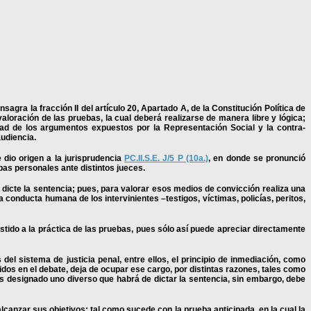
agra la fracción II del artículo 20, Apartado A, de la Constitución Política de
loración de las pruebas, la cual deberá realizarse de manera libre y lógica;
idad de los argumentos expuestos por la Representación Social y la contra-
audiencia.
 dio origen a la jurisprudencia
PC.II.S.E. J/5 P (10a.)
, en donde se pronunció
bas personales ante distintos jueces.
 dicte la sentencia; pues, para valorar esos medios de convicción realiza una
 conducta humana de los intervinientes –testigos, víctimas, policías, peritos,
sistido a la práctica de las pruebas, pues sólo así puede apreciar directamente
del sistema de justicia penal, entre ellos, el principio de inmediación, como
dos en el debate, deja de ocupar ese cargo, por distintas razones, tales como
es designado uno diverso que habrá de dictar la sentencia, sin embargo, debe
canzar sus objetivos; tal como sucede con la prueba anticipada, en la cual la