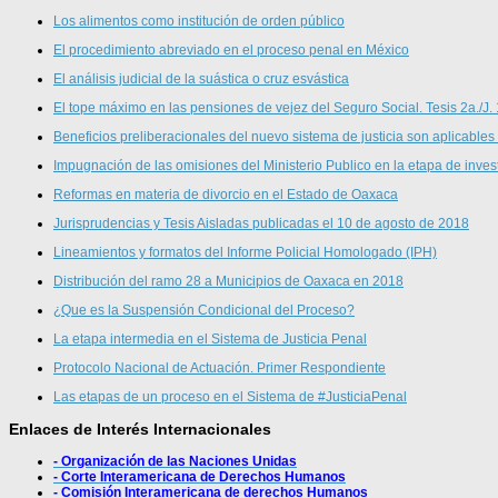
Los alimentos como institución de orden público
El procedimiento abreviado en el proceso penal en México
El análisis judicial de la suástica o cruz esvástica
El tope máximo en las pensiones de vejez del Seguro Social. Tesis 2a./J.
Beneficios preliberacionales del nuevo sistema de justicia son aplicables
Impugnación de las omisiones del Ministerio Publico en la etapa de inves
Reformas en materia de divorcio en el Estado de Oaxaca
Jurisprudencias y Tesis Aisladas publicadas el 10 de agosto de 2018
Lineamientos y formatos del Informe Policial Homologado (IPH)
Distribución del ramo 28 a Municipios de Oaxaca en 2018
¿Que es la Suspensión Condicional del Proceso?
La etapa intermedia en el Sistema de Justicia Penal
Protocolo Nacional de Actuación. Primer Respondiente
Las etapas de un proceso en el Sistema de #JusticiaPenal
Enlaces de Interés Internacionales
- Organización de las Naciones Unidas
- Corte Interamericana de Derechos Humanos
- Comisión Interamericana de derechos Humanos