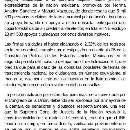
expresidentes de la nación mexicana, promovida por Norma
Ariadna Sánchez y Manuel Vázquez, de donde resalta que 5 mil
530 personas excluidas de la lista nominal por defunción, brindaron
su apoyo firmando en apoyo a dicha consulta, entregando una
copia fotostática de su credencial de elector; en total el INE excluyó
23 mil 533 apoyos ciudadanos por otros diversos motivos.
Las firmas validadas al haber alcanzado el 2.32% de los registros
en la lista nominal, cumple con lo estipulado en el artículo 35 de la
Constitución Política de los Estados Unidos Mexicanos en el
segundo párrafo del inciso c) del apartado 1 de la fracción VIII, que
precisa que para el caso de las consultas populares de temas de
trascendencia nacional, los ciudadanos, en número equivalente, al
menos, al dos por ciento de los inscritos en la lista nominal de
electores, tienen derecho a votar en dichas consultas.
La petición realizada por estas dos personas, será convocada por
el Congreso de la Unión, debiendo ser aprobada por la mayoría de
la cámara de senadores y diputados respectivamente, una vez
que la Suprema Corte de Justicia de la Nación resolvió la
constitucionalidad de la materia de consulta, consulta que el INE
tendrá a su cargo, en forma directa, verificando previamente que
se reuna por lo menos el 2% arriba señalado; organizando,