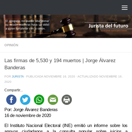
Saltar al contenido
OPINIÓN
Las firmas de 5,530 y 194 muertos | Jorge Álvarez
Banderas
POR
JURISTA
· PUBLICADA
NOVIEMBRE 16, 2020
· ACTUALIZADO
NOVIEMBRE 16,
2020
Compartir...
Por: Jorge Álvarez Banderas
16 de noviembre de 2020
El Instituto Nacional Electoral (INE) emitió un informe sobre los
apoyos ciudadanos a la consulta popular sobre juicios a