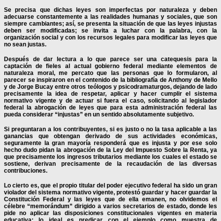
Se precisa que dichas leyes son imperfectas por naturaleza y deben
adecuarse constantemente a las realidades humanas y sociales, que son
siempre cambiantes; así, se presenta la situación de que las leyes injustas
deben ser modificadas; se invita a luchar con la palabra, con la
organización social y con los recursos legales para modificar las leyes que
no sean justas.
Después de dar lectura a lo que parece ser una catequesis para la
captación de fieles al actual gobierno federal mediante elementos de
naturaleza moral, me percato que las personas que lo formularon, al
parecer se inspiraron en el contenido de la bibliografía de Anthony de Mello
y de Jorge Bucay entre otros teólogos y psicodramaturgos, dejando de lado
precisamente la idea de respetar, aplicar y hacer cumplir el sistema
normativo vigente y de actuar si fuera el caso, solicitando al legislador
federal la abrogación de leyes que para esta administración federal las
pueda considerar “injustas” en un sentido absolutamente subjetivo.
Si preguntaran a los contribuyentes, si es justo o no la tasa aplicable a las
ganancias que obtengan derivado de sus actividades económicas,
seguramente la gran mayoría responderá que es injusta y por ese solo
hecho dudo pidan la abrogación de la Ley del Impuesto Sobre la Renta, ya
que precisamente los ingresos tributarios mediante los cuales el estado se
sostiene, derivan precisamente de la recaudación de las diversas
contribuciones.
Lo cierto es, que el propio titular del poder ejecutivo federal ha sido un gran
violador del sistema normativo vigente, protestó guardar y hacer guardar la
Constitución Federal y las leyes que de ella emanen, no olvidemos el
célebre “memorándum” dirigido a varios secretarios de estado, donde les
pide no aplicar las disposiciones constitucionales vigentes en materia
educativa; lo ideal es predicar con el ejemplo como muestra de