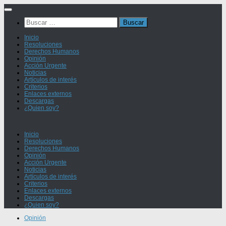
Saltar
al
Buscar:
contenido
Inicio
Resoluciones
Derechos Humanos
Opinión
Acción Urgente
Noticias
Artículos de interés
Criterios
Enlaces externos
Descargas
¿Quien soy?
Inicio
Resoluciones
Derechos Humanos
Opinión
Acción Urgente
Noticias
Artículos de interés
Criterios
Enlaces externos
Descargas
¿Quien soy?
Opinión