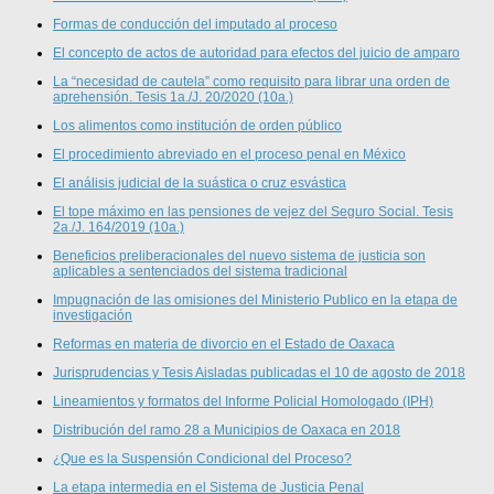
Formas de conducción del imputado al proceso
El concepto de actos de autoridad para efectos del juicio de amparo
La “necesidad de cautela” como requisito para librar una orden de
aprehensión. Tesis 1a./J. 20/2020 (10a.)
Los alimentos como institución de orden público
El procedimiento abreviado en el proceso penal en México
El análisis judicial de la suástica o cruz esvástica
El tope máximo en las pensiones de vejez del Seguro Social. Tesis
2a./J. 164/2019 (10a.)
Beneficios preliberacionales del nuevo sistema de justicia son
aplicables a sentenciados del sistema tradicional
Impugnación de las omisiones del Ministerio Publico en la etapa de
investigación
Reformas en materia de divorcio en el Estado de Oaxaca
Jurisprudencias y Tesis Aisladas publicadas el 10 de agosto de 2018
Lineamientos y formatos del Informe Policial Homologado (IPH)
Distribución del ramo 28 a Municipios de Oaxaca en 2018
¿Que es la Suspensión Condicional del Proceso?
La etapa intermedia en el Sistema de Justicia Penal