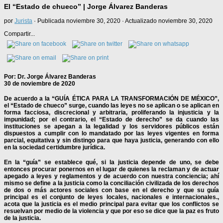
El “Estado de chueco” | Jorge Álvarez Banderas
por
Jurista
· Publicada
noviembre 30, 2020
· Actualizado
noviembre 30, 2020
Compartir...
Por: Dr. Jorge Álvarez Banderas
30 de noviembre de 2020
De acuerdo a la
“GUÍA ÉTICA PARA LA TRANSFORMACIÓN DE MÉXICO”
,
el “Estado de chueco” surge, cuando las leyes no se aplican o se aplican en
forma facciosa, discrecional y arbitraria, proliferando la injusticia y la
impunidad; por el contrario, el “Estado de derecho” se da cuando las
instituciones se apegan a la legalidad y los servidores públicos están
dispuestos a cumplir con lo mandatado por las leyes vigentes en forma
parcial, equitativa y sin distingo para que haya justicia, generando con ello
en la sociedad certidumbre jurídica.
En la “guía” se establece qué, si la justicia depende de uno, se debe
entonces procurar ponernos en el lugar de quienes la reclaman y de actuar
apegado a leyes y reglamentos y de acuerdo con nuestra conciencia; ahí
mismo se define a la justicia como la conciliación civilizada de los derechos
de dos o más actores sociales con base en el derecho y que su guía
principal es el conjunto de leyes locales, nacionales e internacionales.,
acota que la justicia es el medio principal para evitar que los conflictos se
resuelvan por medio de la violencia y que por eso se dice que la paz es fruto
de la justicia.