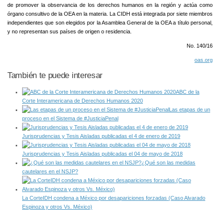
de promover la observancia de los derechos humanos en la región y actúa como
órgano consultivo de la OEA en la materia. La CIDH está integrada por siete miembros
independientes que son elegidos por la Asamblea General de la OEA a título personal,
y no representan sus países de origen o residencia.
No. 140/16
oas.org
También te puede interesar
ABC de la
Corte Interamericana de Derechos Humanos 2020
Las etapas de un
proceso en el Sistema de #JusticiaPenal
Jurisprudencias y Tesis Aisladas publicadas el 4 de enero de 2019
Jurisprudencias y Tesis Aisladas publicadas el 04 de mayo de 2018
¿Qué son las medidas
cautelares en el NSJP?
La CorteIDH condena a México por desapariciones forzadas (Caso Alvarado
Espinoza y otros Vs. México)