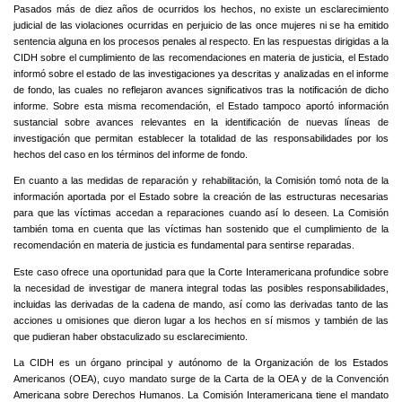
Pasados más de diez años de ocurridos los hechos, no existe un esclarecimiento
judicial de las violaciones ocurridas en perjuicio de las once mujeres ni se ha emitido
sentencia alguna en los procesos penales al respecto. En las respuestas dirigidas a la
CIDH sobre el cumplimiento de las recomendaciones en materia de justicia, el Estado
informó sobre el estado de las investigaciones ya descritas y analizadas en el informe
de fondo, las cuales no reflejaron avances significativos tras la notificación de dicho
informe. Sobre esta misma recomendación, el Estado tampoco aportó información
sustancial sobre avances relevantes en la identificación de nuevas líneas de
investigación que permitan establecer la totalidad de las responsabilidades por los
hechos del caso en los términos del informe de fondo.
En cuanto a las medidas de reparación y rehabilitación, la Comisión tomó nota de la
información aportada por el Estado sobre la creación de las estructuras necesarias
para que las víctimas accedan a reparaciones cuando así lo deseen. La Comisión
también toma en cuenta que las víctimas han sostenido que el cumplimiento de la
recomendación en materia de justicia es fundamental para sentirse reparadas.
Este caso ofrece una oportunidad para que la Corte Interamericana profundice sobre
la necesidad de investigar de manera integral todas las posibles responsabilidades,
incluidas las derivadas de la cadena de mando, así como las derivadas tanto de las
acciones u omisiones que dieron lugar a los hechos en sí mismos y también de las
que pudieran haber obstaculizado su esclarecimiento.
La CIDH es un órgano principal y autónomo de la Organización de los Estados
Americanos (OEA), cuyo mandato surge de la Carta de la OEA y de la Convención
Americana sobre Derechos Humanos. La Comisión Interamericana tiene el mandato