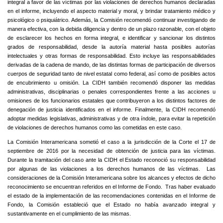
integral a favor de las víctimas por las violaciones de derechos humanos declaradas
en el informe, incluyendo el aspecto material y moral, y brindar tratamiento médico y
psicológico o psiquiátrico. Además, la Comisión recomendó continuar investigando de
manera efectiva, con la debida diligencia y dentro de un plazo razonable, con el objeto
de esclarecer los hechos en forma integral, e identificar y sancionar los distintos
grados de responsabilidad, desde la autoría material hasta posibles autorías
intelectuales y otras formas de responsabilidad. Esto incluye las responsabilidades
derivadas de la cadena de mando, de las distintas formas de participación de diversos
cuerpos de seguridad tanto de nivel estatal como federal, así como de posibles actos
de encubrimiento u omisión. La CIDH también recomendó disponer las medidas
administrativas, disciplinarias o penales correspondientes frente a las acciones u
omisiones de los funcionarios estatales que contribuyeron a los distintos factores de
denegación de justicia identificados en el informe. Finalmente, la CIDH recomendó
adoptar medidas legislativas, administrativas y de otra índole, para evitar la repetición
de violaciones de derechos humanos como las cometidas en este caso.
La Comisión Interamericana sometió el caso a la jurisdicción de la Corte el 17 de
septiembre de 2016 por la necesidad de obtención de justicia para las víctimas.
Durante la tramitación del caso ante la CIDH el Estado reconoció su responsabilidad
por algunas de las violaciones a los derechos humanos de las víctimas. Las
consideraciones de la Comisión Interamericana sobre los alcances y efectos de dicho
reconocimiento se encuentran referidos en el Informe de Fondo. Tras haber evaluado
el estado de la implementación de las recomendaciones contenidas en el Informe de
Fondo, la Comisión estableció que el Estado no había avanzado integral y
sustantivamente en el cumplimiento de las mismas.