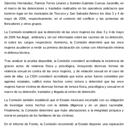
Sánchez Hernández, Patricia Torres Linares y Suhelen Gabriela Cuevas Jaramillo, en
el marco de las detenciones y traslados realizados en los operativos policíacos que
tuvieron lugar en los municipios de Texcoco y San Salvador Atenco los días 3 y 4 de
mayo de 2006, respectivamente, en el contexto del conflicto y las protestas de
floricultores y otros grupos.
La Comisión estableció que la detención de las once mujeres los días 3 y 4 de mayo
de 2006 fue ilegal, arbitraria y sin ser informadas sobre las razones de su detención,
ni sobre los cargos respectivos. Asimismo, la Comisión determinó que las once
mujeres acudieron a rendir su primera declaración sin contar con información mínima
ni defensa técnica.
Tras analizar la prueba disponible, la Comisión consideró acreditada la existencia de
graves actos de violencia física y psicológica, incluyendo diversas formas de
violencia sexual en contra de las once mujeres, y de violación sexual en el caso de
siete de ellas. La CIDH consideró acreditado que estos actos fueron cometidos por
agentes estatales, calificó estos hechos como tortura y determinó que las once
mujeres fueron víctima de diversas formas de tortura física, psicológica y sexual en el
marco de su detención, traslados y llegada al centro de detención.
La Comisión también estableció que el Estado mexicano incumplió con su obligación
de investigar estos hechos con la debida diligencia y en un plazo razonable.
Finalmente, la Comisión determinó que hubo afectaciones a la integridad psíquica y
moral en perjuicio de los familiares de las víctimas.
En el Informe de Fondo, la Comisión recomendó al Estado disponer una reparación