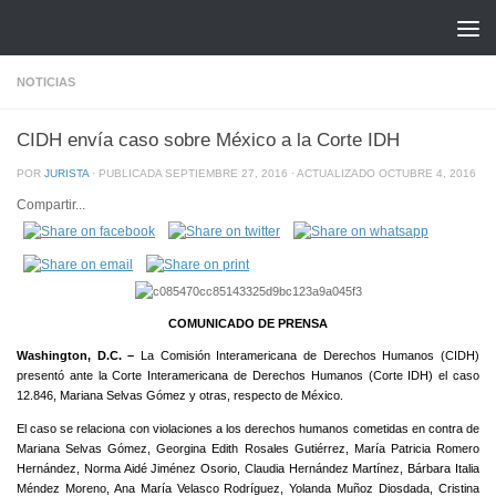
Saltar al contenido
NOTICIAS
CIDH envía caso sobre México a la Corte IDH
POR
JURISTA
· PUBLICADA
SEPTIEMBRE 27, 2016
· ACTUALIZADO
OCTUBRE 4, 2016
Compartir...
COMUNICADO DE PRENSA
Washington, D.C. –
La Comisión Interamericana de Derechos Humanos (CIDH)
presentó ante la Corte Interamericana de Derechos Humanos (Corte IDH) el caso
12.846, Mariana Selvas Gómez y otras, respecto de México.
El caso se relaciona con violaciones a los derechos humanos cometidas en contra de
Mariana Selvas Gómez, Georgina Edith Rosales Gutiérrez, María Patricia Romero
Hernández, Norma Aidé Jiménez Osorio, Claudia Hernández Martínez, Bárbara Italia
Méndez Moreno, Ana María Velasco Rodríguez, Yolanda Muñoz Diosdada, Cristina