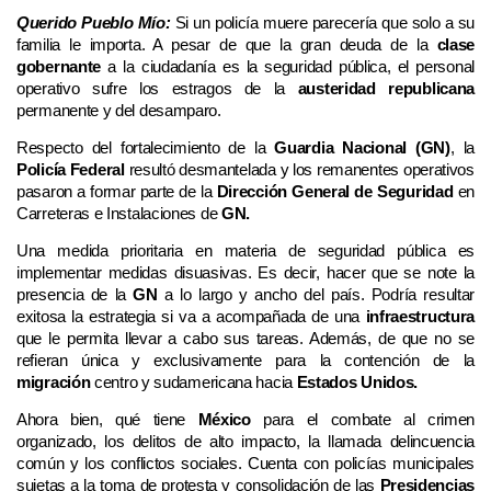
Querido Pueblo Mío:
Si un policía muere parecería que solo a su
familia le importa. A pesar de que la gran deuda de la
clase
gobernante
a la ciudadanía es la seguridad pública, el personal
operativo sufre los estragos de la
austeridad republicana
permanente y del desamparo.
Respecto del fortalecimiento de la
Guardia Nacional (GN)
, la
Policía Federal
resultó desmantelada y los remanentes operativos
pasaron a formar parte de la
Dirección General de Seguridad
en
Carreteras e Instalaciones de
GN.
Una medida prioritaria en materia de seguridad pública es
implementar medidas disuasivas. Es decir, hacer que se note la
presencia de la
GN
a lo largo y ancho del país. Podría resultar
exitosa la estrategia si va a acompañada de una
infraestructura
que le permita llevar a cabo sus tareas. Además, de que no se
refieran única y exclusivamente para la contención de la
migración
centro y sudamericana hacia
Estados Unidos.
Ahora bien, qué tiene
México
para el combate al crimen
organizado, los delitos de alto impacto, la llamada delincuencia
común y los conflictos sociales. Cuenta con policías municipales
sujetas a la toma de protesta y consolidación de las
Presidencias