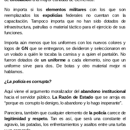
No importa si los
elementos militares
con los que son
reemplazados los
expolicías
federales no cuentan con la
capacitación. Tampoco importa que no han sido dotados de
infraestructura, patrullas o material táctico para el ejercicio de sus
funciones.
Importa aún menos que los uniformes con los nuevos colores y
logos de
GN
que se entregaron, se dividieron y seleccionaron en
un volado a quién le tocaba la camisa y a quien el pantalón. No
fueron dotados de
un uniforme
a cada elemento, sino que un
uniforme sirve para dos. De botas y otro material mejor ni
hablamos.
¿La policía es corrupta?
Aquí viene el argumento moralizador del
abandono institucional
hacia el servidor público.
La Razón de Estado
que se arroja es
“porque es corrupto lo denigro, lo abandono y lo hago inoperante”.
Pareciera, también que cualquier elemento de
la policía
carece de
legitimidad y respeto.
Tan es así, que será una constante el
agravio, las patadas, los enfrentamientos y asaltos entre una turba