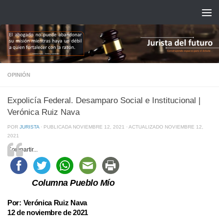
Saltar al contenido
OPINIÓN
Expolicía Federal. Desamparo Social e Institucional |
Verónica Ruiz Nava
POR
JURISTA
· PUBLICADA
NOVIEMBRE 12, 2021
· ACTUALIZADO
NOVIEMBRE 12,
2021
Compartir...
Columna Pueblo Mío
Por: Verónica Ruiz Nava
12 de noviembre de 2021