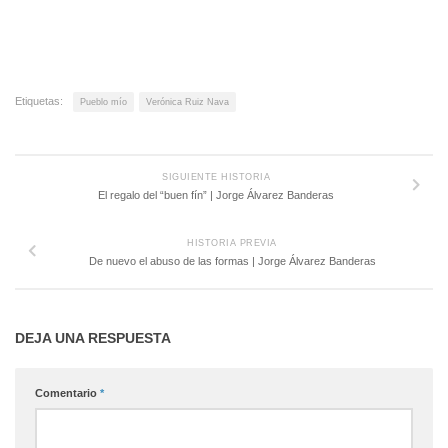
Etiquetas:
Pueblo mío
Verónica Ruiz Nava
SIGUIENTE HISTORIA
El regalo del “buen fín” | Jorge Álvarez Banderas
HISTORIA PREVIA
De nuevo el abuso de las formas | Jorge Álvarez Banderas
DEJA UNA RESPUESTA
Comentario
*