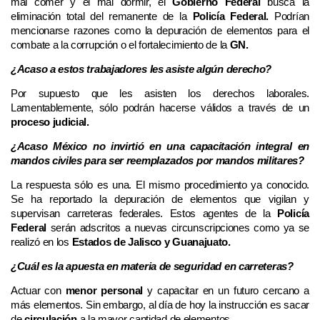
mal comer y el mal dormir, el
Gobierno Federal
busca la
eliminación total del remanente de la
Policía Federal.
Podrían
mencionarse razones como la depuración de elementos para el
combate a la corrupción o el fortalecimiento de la
GN.
¿Acaso a estos trabajadores les asiste algún derecho?
Por supuesto que les asisten los derechos laborales.
Lamentablemente, sólo podrán hacerse válidos a través de un
proceso judicial.
¿Acaso México no invirtió en una capacitación integral en
mandos civiles para ser reemplazados por mandos militares?
La respuesta sólo es una. El mismo procedimiento ya conocido.
Se ha reportado la depuración de elementos que vigilan y
supervisan carreteras federales. Estos agentes de la
Policía
Federal
serán adscritos a nuevas circunscripciones como ya se
realizó en los
Estados de Jalisco y Guanajuato.
¿Cuál es la apuesta en materia de seguridad en carreteras?
Actuar con
menor personal
y capacitar en un futuro cercano a
más elementos. Sin embargo, al día de hoy la instrucción es sacar
de
circulación
a la mayor cantidad de elementos.