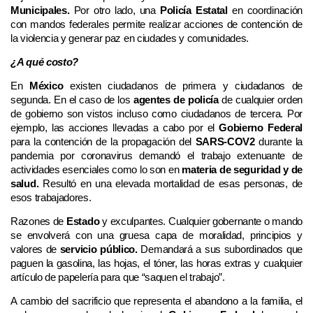
Municipales.
Por otro lado, una
Policía Estatal
en coordinación
con mandos federales permite realizar acciones de contención de
la violencia y generar paz en ciudades y comunidades.
¿A qué costo?
En
México
existen ciudadanos de primera y ciudadanos de
segunda. En el caso de los
agentes de policía
de cualquier orden
de gobierno son vistos incluso como ciudadanos de tercera. Por
ejemplo, las acciones llevadas a cabo por el
Gobierno Federal
para la contención de la propagación del
SARS-COV2
durante la
pandemia por coronavirus demandó el trabajo extenuante de
actividades esenciales como lo son en
materia de seguridad y de
salud.
Resultó en una elevada mortalidad de esas personas, de
esos trabajadores.
Razones de
Estado
y exculpantes. Cualquier gobernante o mando
se envolverá con una gruesa capa de moralidad, principios y
valores de
servicio público.
Demandará a sus subordinados que
paguen la gasolina, las hojas, el tóner, las horas extras y cualquier
artículo de papelería para que “saquen el trabajo”.
A cambio del sacrificio que representa el abandono a la familia, el