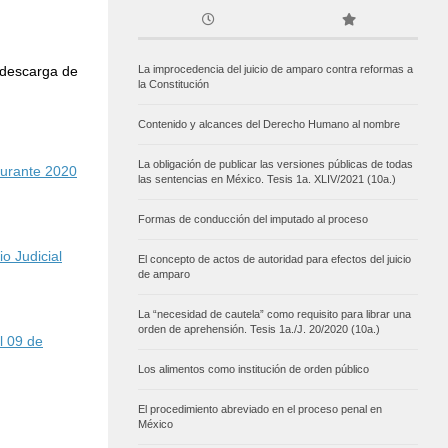
La improcedencia del juicio de amparo contra reformas a
 descarga de
la Constitución
Contenido y alcances del Derecho Humano al nombre
La obligación de publicar las versiones públicas de todas
durante 2020
las sentencias en México. Tesis 1a. XLIV/2021 (10a.)
Formas de conducción del imputado al proceso
 Judicial
El concepto de actos de autoridad para efectos del juicio
de amparo
La “necesidad de cautela” como requisito para librar una
orden de aprehensión. Tesis 1a./J. 20/2020 (10a.)
l 09 de
Los alimentos como institución de orden público
El procedimiento abreviado en el proceso penal en
México