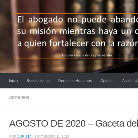
Saltar al contenido
Inicio
Resoluciones
Derechos Humanos
Opinión
Acción U
CRITERIOS
AGOSTO DE 2020 – Gaceta del S
POR
JURISTA
·
SEPTIEMBRE 11, 2020