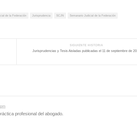
ial de la Federación
Jurisprudencia
SCJN
Semanario Judicial de la Federación
SIGUIENTE HISTORIA
Jurisprudencias y Tesis Aisladas publicadas el 11 de septiembre de 2
 pm
ráctica profesional del abogado.