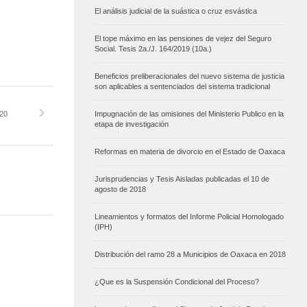
El análisis judicial de la suástica o cruz esvástica
El tope máximo en las pensiones de vejez del Seguro
Social. Tesis 2a./J. 164/2019 (10a.)
Beneficios preliberacionales del nuevo sistema de justicia
son aplicables a sentenciados del sistema tradicional
020
Impugnación de las omisiones del Ministerio Publico en la
etapa de investigación
Reformas en materia de divorcio en el Estado de Oaxaca
Jurisprudencias y Tesis Aisladas publicadas el 10 de
agosto de 2018
Lineamientos y formatos del Informe Policial Homologado
(IPH)
Distribución del ramo 28 a Municipios de Oaxaca en 2018
¿Que es la Suspensión Condicional del Proceso?