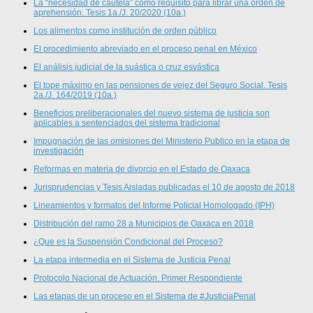
La “necesidad de cautela” como requisito para librar una orden de
aprehensión. Tesis 1a./J. 20/2020 (10a.)
Los alimentos como institución de orden público
El procedimiento abreviado en el proceso penal en México
El análisis judicial de la suástica o cruz esvástica
El tope máximo en las pensiones de vejez del Seguro Social. Tesis
2a./J. 164/2019 (10a.)
Beneficios preliberacionales del nuevo sistema de justicia son
aplicables a sentenciados del sistema tradicional
Impugnación de las omisiones del Ministerio Publico en la etapa de
investigación
Reformas en materia de divorcio en el Estado de Oaxaca
Jurisprudencias y Tesis Aisladas publicadas el 10 de agosto de 2018
Lineamientos y formatos del Informe Policial Homologado (IPH)
Distribución del ramo 28 a Municipios de Oaxaca en 2018
¿Que es la Suspensión Condicional del Proceso?
La etapa intermedia en el Sistema de Justicia Penal
Protocolo Nacional de Actuación. Primer Respondiente
Las etapas de un proceso en el Sistema de #JusticiaPenal