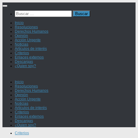
Saltar
al
Buscar:
contenido
Inicio
Resoluciones
Derechos Humanos
Opinión
Acción Urgente
Noticias
Artículos de interés
Criterios
Enlaces externos
Descargas
¿Quien soy?
Inicio
Resoluciones
Derechos Humanos
Opinión
Acción Urgente
Noticias
Artículos de interés
Criterios
Enlaces externos
Descargas
¿Quien soy?
Criterios