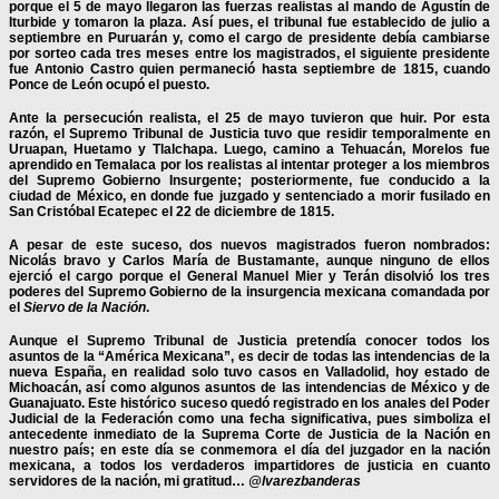
porque el 5 de mayo llegaron las fuerzas realistas al mando de Agustín de
Iturbide y tomaron la plaza. Así pues, el tribunal fue establecido de julio a
septiembre en Puruarán y, como el cargo de presidente debía cambiarse
por sorteo cada tres meses entre los magistrados, el siguiente presidente
fue Antonio Castro quien permaneció hasta septiembre de 1815, cuando
Ponce de León ocupó el puesto.
Ante la persecución realista, el 25 de mayo tuvieron que huir. Por esta
razón, el Supremo Tribunal de Justicia tuvo que residir temporalmente en
Uruapan, Huetamo y Tlalchapa. Luego, camino a Tehuacán, Morelos fue
aprendido en Temalaca por los realistas al intentar proteger a los miembros
del Supremo Gobierno Insurgente; posteriormente, fue conducido a la
ciudad de México, en donde fue juzgado y sentenciado a morir fusilado en
San Cristóbal Ecatepec el 22 de diciembre de 1815.
A pesar de este suceso, dos nuevos magistrados fueron nombrados:
Nicolás bravo y Carlos María de Bustamante, aunque ninguno de ellos
ejerció el cargo porque el General Manuel Mier y Terán disolvió los tres
poderes del Supremo Gobierno de la insurgencia mexicana comandada por
el
Siervo de la Nación
.
Aunque el Supremo Tribunal de Justicia pretendía conocer todos los
asuntos de la “América Mexicana”, es decir de todas las intendencias de la
nueva España, en realidad solo tuvo casos en Valladolid, hoy estado de
Michoacán, así como algunos asuntos de las intendencias de México y de
Guanajuato. Este histórico suceso quedó registrado en los anales del Poder
Judicial de la Federación como una fecha significativa, pues simboliza el
antecedente inmediato de la Suprema Corte de Justicia de la Nación en
nuestro país; en este día se conmemora el día del juzgador en la nación
mexicana, a todos los verdaderos impartidores de justicia en cuanto
servidores de la nación, mi gratitud…
@lvarezbanderas