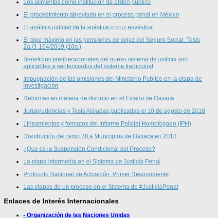
Los alimentos como institución de orden público
El procedimiento abreviado en el proceso penal en México
El análisis judicial de la suástica o cruz esvástica
El tope máximo en las pensiones de vejez del Seguro Social. Tesis
2a./J. 164/2019 (10a.)
Beneficios preliberacionales del nuevo sistema de justicia son
aplicables a sentenciados del sistema tradicional
Impugnación de las omisiones del Ministerio Publico en la etapa de
investigación
Reformas en materia de divorcio en el Estado de Oaxaca
Jurisprudencias y Tesis Aisladas publicadas el 10 de agosto de 2018
Lineamientos y formatos del Informe Policial Homologado (IPH)
Distribución del ramo 28 a Municipios de Oaxaca en 2018
¿Que es la Suspensión Condicional del Proceso?
La etapa intermedia en el Sistema de Justicia Penal
Protocolo Nacional de Actuación. Primer Respondiente
Las etapas de un proceso en el Sistema de #JusticiaPenal
Enlaces de Interés Internacionales
- Organización de las Naciones Unidas