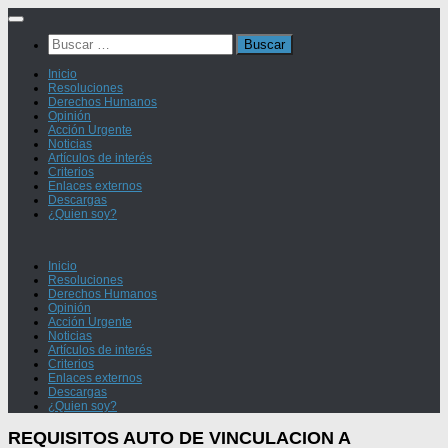
Saltar
al
Buscar:
contenido
Inicio
Resoluciones
Derechos Humanos
Opinión
Acción Urgente
Noticias
Artículos de interés
Criterios
Enlaces externos
Descargas
¿Quien soy?
Inicio
Resoluciones
Derechos Humanos
Opinión
Acción Urgente
Noticias
Artículos de interés
Criterios
Enlaces externos
Descargas
¿Quien soy?
REQUISITOS AUTO DE VINCULACION A