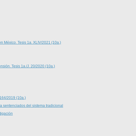
en México. Tesis 1a. XLIV/2021 (10a.)
nsión. Tesis 1a./J. 20/2020 (10a.)
 164/2019 (10a.)
 a sentenciados del sistema tradicional
tigación