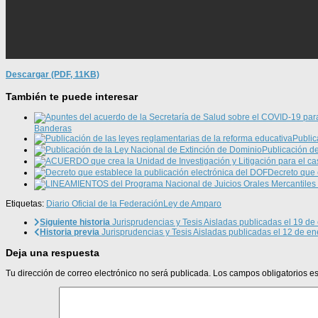
Descargar (PDF, 11KB)
También te puede interesar
Banderas
Public
Publicación d
Decreto que 
Etiquetas:
Diario Oficial de la Federación
Ley de Amparo
Siguiente historia
Jurisprudencias y Tesis Aisladas publicadas el 19 d
Historia previa
Jurisprudencias y Tesis Aisladas publicadas el 12 de e
Deja una respuesta
Tu dirección de correo electrónico no será publicada.
Los campos obligatorios 