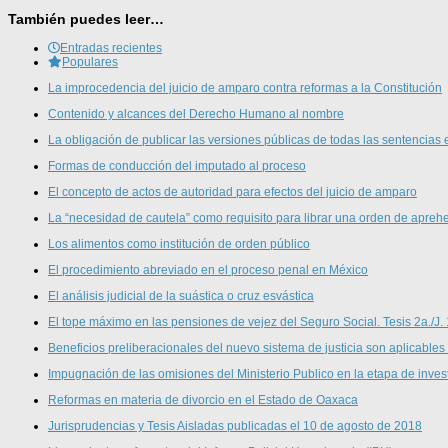
También puedes leer…
Entradas recientes
Populares
La improcedencia del juicio de amparo contra reformas a la Constitución
Contenido y alcances del Derecho Humano al nombre
La obligación de publicar las versiones públicas de todas las sentencias 
Formas de conducción del imputado al proceso
El concepto de actos de autoridad para efectos del juicio de amparo
La “necesidad de cautela” como requisito para librar una orden de aprehe
Los alimentos como institución de orden público
El procedimiento abreviado en el proceso penal en México
El análisis judicial de la suástica o cruz esvástica
El tope máximo en las pensiones de vejez del Seguro Social. Tesis 2a./J.
Beneficios preliberacionales del nuevo sistema de justicia son aplicables
Impugnación de las omisiones del Ministerio Publico en la etapa de inves
Reformas en materia de divorcio en el Estado de Oaxaca
Jurisprudencias y Tesis Aisladas publicadas el 10 de agosto de 2018