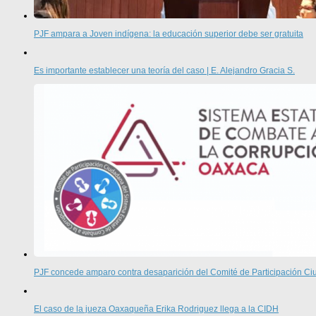
PJF ampara a Joven indígena: la educación superior debe ser gratuita
Es importante establecer una teoría del caso | E. Alejandro Gracia S.
PJF concede amparo contra desaparición del Comité de Participación 
El caso de la jueza Oaxaqueña Erika Rodriguez llega a la CIDH