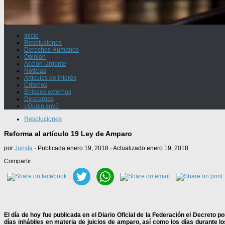
Inicio
Resoluciones
Derechos Humanos
Opinión
Acción Urgente
Noticias
Artículos de interés
Criterios
Enlaces externos
Descargas
¿Quien soy?
Resoluciones
Reforma al artículo 19 Ley de Amparo
por
Jurista
· Publicada
enero 19, 2018
· Actualizado
enero 19, 2018
Compartir...
El día de hoy fue publicada en el Diario Oficial de la Federación el Decreto 
días inhábiles en materia de juicios de amparo, así como los días durante l