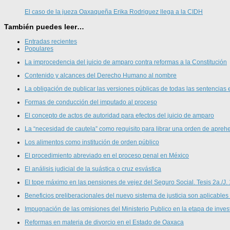
El caso de la jueza Oaxaqueña Erika Rodriguez llega a la CIDH
También puedes leer…
Entradas recientes
Populares
La improcedencia del juicio de amparo contra reformas a la Constitución
Contenido y alcances del Derecho Humano al nombre
La obligación de publicar las versiones públicas de todas las sentencias 
Formas de conducción del imputado al proceso
El concepto de actos de autoridad para efectos del juicio de amparo
La “necesidad de cautela” como requisito para librar una orden de aprehe
Los alimentos como institución de orden público
El procedimiento abreviado en el proceso penal en México
El análisis judicial de la suástica o cruz esvástica
El tope máximo en las pensiones de vejez del Seguro Social. Tesis 2a./J.
Beneficios preliberacionales del nuevo sistema de justicia son aplicables
Impugnación de las omisiones del Ministerio Publico en la etapa de inves
Reformas en materia de divorcio en el Estado de Oaxaca