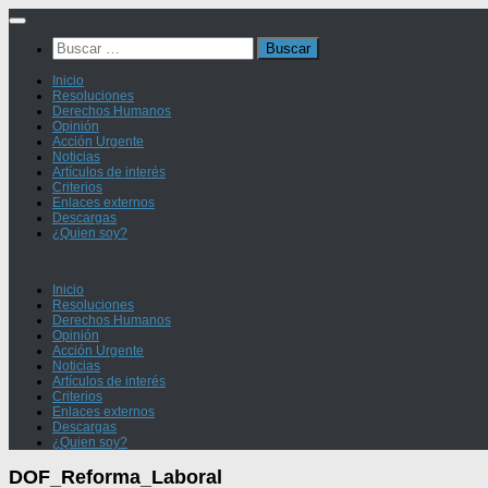
Saltar
al
Buscar:
contenido
Inicio
Resoluciones
Derechos Humanos
Opinión
Acción Urgente
Noticias
Artículos de interés
Criterios
Enlaces externos
Descargas
¿Quien soy?
Inicio
Resoluciones
Derechos Humanos
Opinión
Acción Urgente
Noticias
Artículos de interés
Criterios
Enlaces externos
Descargas
¿Quien soy?
DOF_Reforma_Laboral