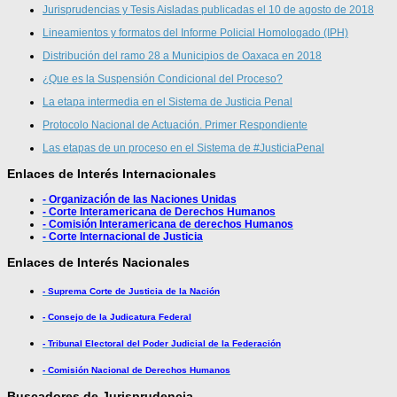
Jurisprudencias y Tesis Aisladas publicadas el 10 de agosto de 2018
Lineamientos y formatos del Informe Policial Homologado (IPH)
Distribución del ramo 28 a Municipios de Oaxaca en 2018
¿Que es la Suspensión Condicional del Proceso?
La etapa intermedia en el Sistema de Justicia Penal
Protocolo Nacional de Actuación. Primer Respondiente
Las etapas de un proceso en el Sistema de #JusticiaPenal
Enlaces de Interés Internacionales
- Organización de las Naciones Unidas
- Corte Interamericana de Derechos Humanos
- Comisión Interamericana de derechos Humanos
- Corte Internacional de Justicia
Enlaces de Interés Nacionales
- Suprema Corte de Justicia de la Nación
- Consejo de la Judicatura Federal
- Tribunal Electoral del Poder Judicial de la Federación
- Comisión Nacional de Derechos Humanos
Buscadores de Jurisprudencia