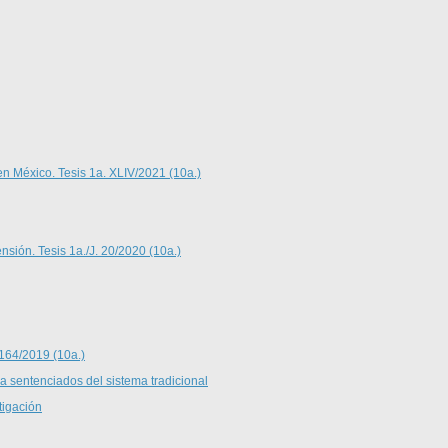
en México. Tesis 1a. XLIV/2021 (10a.)
nsión. Tesis 1a./J. 20/2020 (10a.)
 164/2019 (10a.)
 a sentenciados del sistema tradicional
tigación