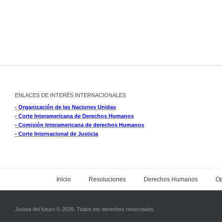
ENLACES DE INTERÉS INTERNACIONALES
- Organización de las Naciones Unidas
- Corte Interamericana de Derechos Humanos
- Comisión Interamericana de derechos Humanos
- Corte Internacional de Justicia
Inicio
Resoluciones
Derechos Humanos
Op
Jurista del futuro © 2026. Todos los derechos reservados.