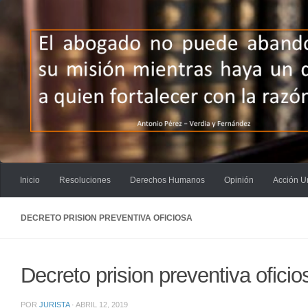
Saltar al contenido
Inicio
Resoluciones
Derechos Humanos
Opinión
Acción U
DECRETO PRISION PREVENTIVA OFICIOSA
Decreto prision preventiva oficio
POR
JURISTA
·
ABRIL 12, 2019