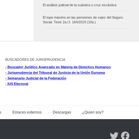
El análisis judicial de la suástica o cruz esvástica
El tope máximo en las pensiones de vejez del Seguro
Social. Tesis 2a./J. 164/2019 (10a.)
BUSCADORES DE JURISPRUDENCIA
- Buscador Jurídico Avanzado en Materia de Derechos Humanos
- Jurisprudencia del Tribunal de Justicia de la Unión Europea
- Semanario Judicial de la Federación
- IUS Electoral
s
Enlaces externos
Descargas
¿Quien soy?