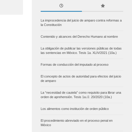
La improcedencia del juicio de amparo contra reformas a
la Constitución
Contenido y alcances del Derecho Humano al nombre
La obligación de publicar las versiones públicas de todas
las sentencias en México. Tesis 1a. XLIV/2021 (10a.)
Formas de conducción del imputado al proceso
El concepto de actos de autoridad para efectos del juicio
de amparo
La “necesidad de cautela” como requisito para librar una
orden de aprehensión. Tesis 1a./J. 20/2020 (10a.)
Los alimentos como institución de orden público
El procedimiento abreviado en el proceso penal en
México