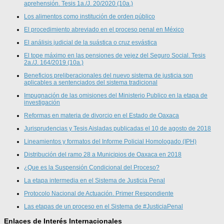
aprehensión. Tesis 1a./J. 20/2020 (10a.)
Los alimentos como institución de orden público
El procedimiento abreviado en el proceso penal en México
El análisis judicial de la suástica o cruz esvástica
El tope máximo en las pensiones de vejez del Seguro Social. Tesis
2a./J. 164/2019 (10a.)
Beneficios preliberacionales del nuevo sistema de justicia son
aplicables a sentenciados del sistema tradicional
Impugnación de las omisiones del Ministerio Publico en la etapa de
investigación
Reformas en materia de divorcio en el Estado de Oaxaca
Jurisprudencias y Tesis Aisladas publicadas el 10 de agosto de 2018
Lineamientos y formatos del Informe Policial Homologado (IPH)
Distribución del ramo 28 a Municipios de Oaxaca en 2018
¿Que es la Suspensión Condicional del Proceso?
La etapa intermedia en el Sistema de Justicia Penal
Protocolo Nacional de Actuación. Primer Respondiente
Las etapas de un proceso en el Sistema de #JusticiaPenal
Enlaces de Interés Internacionales