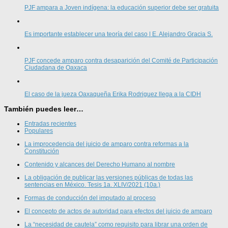
PJF ampara a Joven indígena: la educación superior debe ser gratuita
Es importante establecer una teoría del caso | E. Alejandro Gracia S.
PJF concede amparo contra desaparición del Comité de Participación
Ciudadana de Oaxaca
El caso de la jueza Oaxaqueña Erika Rodriguez llega a la CIDH
También puedes leer…
Entradas recientes
Populares
La improcedencia del juicio de amparo contra reformas a la
Constitución
Contenido y alcances del Derecho Humano al nombre
La obligación de publicar las versiones públicas de todas las
sentencias en México. Tesis 1a. XLIV/2021 (10a.)
Formas de conducción del imputado al proceso
El concepto de actos de autoridad para efectos del juicio de amparo
La “necesidad de cautela” como requisito para librar una orden de