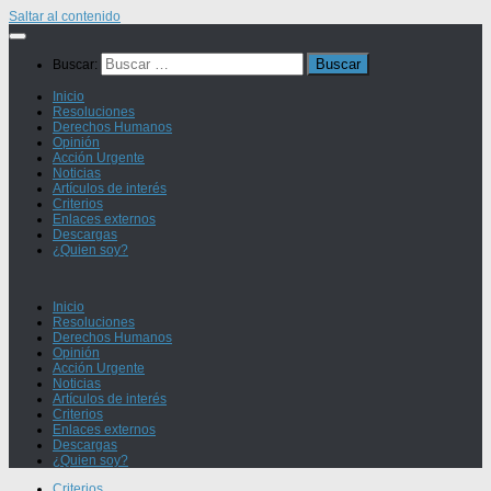
Saltar al contenido
Buscar:
Inicio
Resoluciones
Derechos Humanos
Opinión
Acción Urgente
Noticias
Artículos de interés
Criterios
Enlaces externos
Descargas
¿Quien soy?
Inicio
Resoluciones
Derechos Humanos
Opinión
Acción Urgente
Noticias
Artículos de interés
Criterios
Enlaces externos
Descargas
¿Quien soy?
Criterios