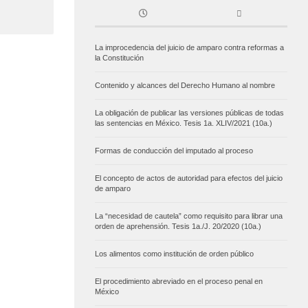
La improcedencia del juicio de amparo contra reformas a
la Constitución
Contenido y alcances del Derecho Humano al nombre
La obligación de publicar las versiones públicas de todas
las sentencias en México. Tesis 1a. XLIV/2021 (10a.)
Formas de conducción del imputado al proceso
El concepto de actos de autoridad para efectos del juicio
de amparo
La “necesidad de cautela” como requisito para librar una
orden de aprehensión. Tesis 1a./J. 20/2020 (10a.)
Los alimentos como institución de orden público
El procedimiento abreviado en el proceso penal en
México