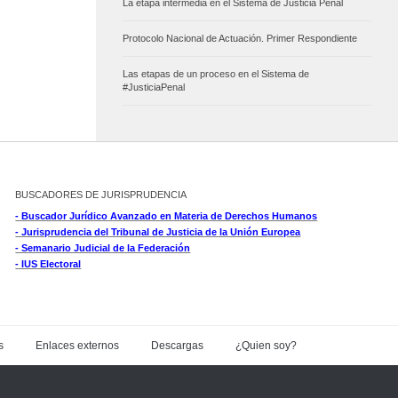
La etapa intermedia en el Sistema de Justicia Penal
Protocolo Nacional de Actuación. Primer Respondiente
Las etapas de un proceso en el Sistema de
#JusticiaPenal
BUSCADORES DE JURISPRUDENCIA
- Buscador Jurídico Avanzado en Materia de Derechos Humanos
- Jurisprudencia del Tribunal de Justicia de la Unión Europea
- Semanario Judicial de la Federación
- IUS Electoral
s
Enlaces externos
Descargas
¿Quien soy?