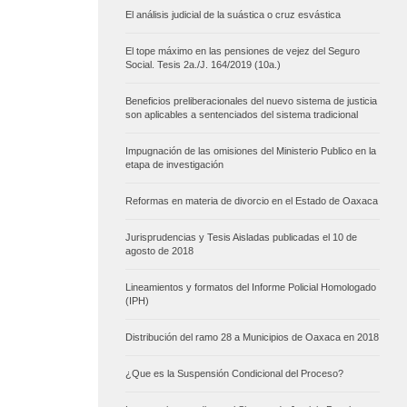
El análisis judicial de la suástica o cruz esvástica
El tope máximo en las pensiones de vejez del Seguro
Social. Tesis 2a./J. 164/2019 (10a.)
Beneficios preliberacionales del nuevo sistema de justicia
son aplicables a sentenciados del sistema tradicional
Impugnación de las omisiones del Ministerio Publico en la
etapa de investigación
Reformas en materia de divorcio en el Estado de Oaxaca
Jurisprudencias y Tesis Aisladas publicadas el 10 de
agosto de 2018
Lineamientos y formatos del Informe Policial Homologado
(IPH)
Distribución del ramo 28 a Municipios de Oaxaca en 2018
¿Que es la Suspensión Condicional del Proceso?