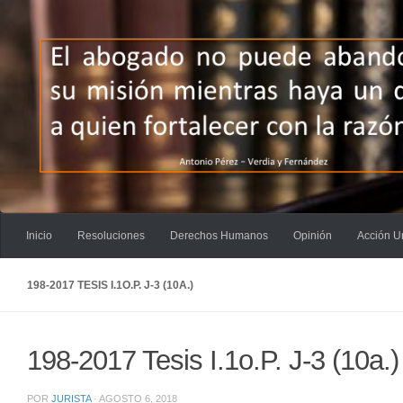
Saltar al contenido
Inicio
Resoluciones
Derechos Humanos
Opinión
Acción U
198-2017 TESIS I.1O.P. J-3 (10A.)
198-2017 Tesis I.1o.P. J-3 (10a.)
POR
JURISTA
·
AGOSTO 6, 2018