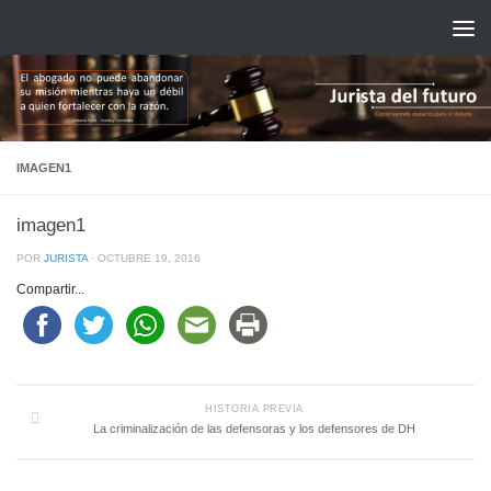
Saltar al contenido
IMAGEN1
imagen1
POR
JURISTA
·
OCTUBRE 19, 2016
Compartir...
HISTORIA PREVIA
La criminalización de las defensoras y los defensores de DH