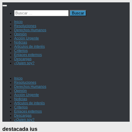
Saltar
al
Buscar:
contenido
Inicio
Resoluciones
Derechos Humanos
Opinión
Acción Urgente
Noticias
Artículos de interés
Criterios
Enlaces externos
Descargas
¿Quien soy?
Inicio
Resoluciones
Derechos Humanos
Opinión
Acción Urgente
Noticias
Artículos de interés
Criterios
Enlaces externos
Descargas
¿Quien soy?
destacada ius