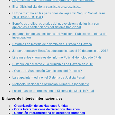
El procedimiento abreviado en el proceso penal en México
El análisis judicial de la suástica o cruz esvástica
El tope máximo en las pensiones de vejez del Seguro Social. Tesis
2a./J. 164/2019 (10a.)
Beneficios preliberacionales del nuevo sistema de justicia son
aplicables a sentenciados del sistema tradicional
Impugnación de las omisiones del Ministerio Publico en la etapa de
investigación
Reformas en materia de divorcio en el Estado de Oaxaca
Jurisprudencias y Tesis Aisladas publicadas el 10 de agosto de 2018
Lineamientos y formatos del Informe Policial Homologado (IPH)
Distribución del ramo 28 a Municipios de Oaxaca en 2018
¿Que es la Suspensión Condicional del Proceso?
La etapa intermedia en el Sistema de Justicia Penal
Protocolo Nacional de Actuación. Primer Respondiente
Las etapas de un proceso en el Sistema de #JusticiaPenal
Enlaces de Interés Internacionales
- Organización de las Naciones Unidas
- Corte Interamericana de Derechos Humanos
- Comisión Interamericana de derechos Humanos