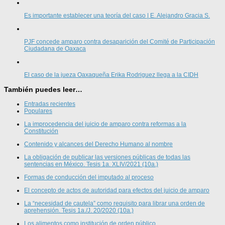
Es importante establecer una teoría del caso | E. Alejandro Gracia S.
PJF concede amparo contra desaparición del Comité de Participación
Ciudadana de Oaxaca
El caso de la jueza Oaxaqueña Erika Rodriguez llega a la CIDH
También puedes leer…
Entradas recientes
Populares
La improcedencia del juicio de amparo contra reformas a la
Constitución
Contenido y alcances del Derecho Humano al nombre
La obligación de publicar las versiones públicas de todas las
sentencias en México. Tesis 1a. XLIV/2021 (10a.)
Formas de conducción del imputado al proceso
El concepto de actos de autoridad para efectos del juicio de amparo
La “necesidad de cautela” como requisito para librar una orden de
aprehensión. Tesis 1a./J. 20/2020 (10a.)
Los alimentos como institución de orden público