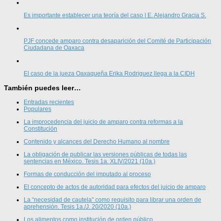
Es importante establecer una teoría del caso | E. Alejandro Gracia S.
PJF concede amparo contra desaparición del Comité de Participación
Ciudadana de Oaxaca
El caso de la jueza Oaxaqueña Erika Rodriguez llega a la CIDH
También puedes leer…
Entradas recientes
Populares
La improcedencia del juicio de amparo contra reformas a la
Constitución
Contenido y alcances del Derecho Humano al nombre
La obligación de publicar las versiones públicas de todas las
sentencias en México. Tesis 1a. XLIV/2021 (10a.)
Formas de conducción del imputado al proceso
El concepto de actos de autoridad para efectos del juicio de amparo
La “necesidad de cautela” como requisito para librar una orden de
aprehensión. Tesis 1a./J. 20/2020 (10a.)
Los alimentos como institución de orden público