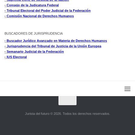
- Consejo de la Judicatura Federal
- Tribunal Electoral del Poder Judicial de la Federación
- Comisión Nacional de Derechos Humanos
BUSCADORES DE JURISPRUDENCIA
- Buscador Jurídico Avanzado en Materia de Derechos Humanos
- Jurisprudencia del Tribunal de Justicia de la Unión Europea
- Semanario Judicial de la Federación
- IUS Electoral
Jurista del futuro © 2026. Todos los derechos reservados.