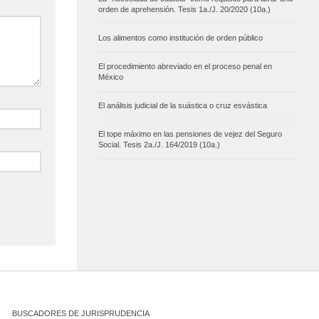
orden de aprehensión. Tesis 1a./J. 20/2020 (10a.)
Los alimentos como institución de orden público
El procedimiento abreviado en el proceso penal en
México
El análisis judicial de la suástica o cruz esvástica
El tope máximo en las pensiones de vejez del Seguro
Social. Tesis 2a./J. 164/2019 (10a.)
BUSCADORES DE JURISPRUDENCIA