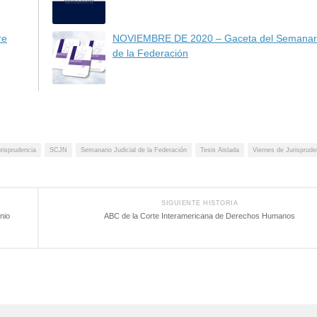
re
NOVIEMBRE DE 2020 – Gaceta del Semanario
de la Federación
risprudencia
SCJN
Semanario Judicial de la Federación
Tesis Aislada
Viernes de Jurisprude
SIGUIENTE HISTORIA
nio
ABC de la Corte Interamericana de Derechos Humanos