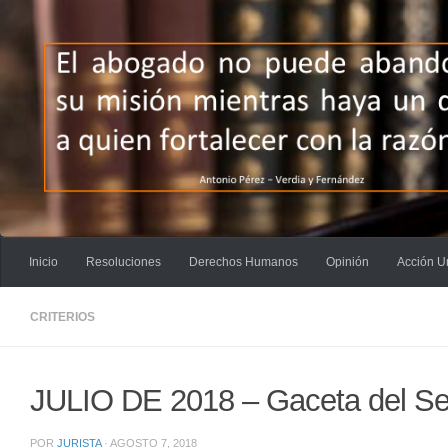
Saltar al contenido
Inicio
Resoluciones
Derechos Humanos
Opinión
Acción U
CRITERIOS
JULIO DE 2018 – Gaceta del Sem
POR
JURISTA
·
AGOSTO 7, 2018