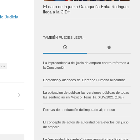
El caso de la jueza Oaxaqueña Erika Rodriguez
llega a la CIDH
 Judicial
TAMBIÉN PUEDES LEER…
La improcedencia del juicio de amparo contra reformas a
ncia
la Constitución
Contenido y alcances del Derecho Humano al nombre
La obligación de publicar las versiones públicas de todas
las sentencias en México. Tesis 1a. XLIV/2021 (10a.)
Formas de conducción del imputado al proceso
El concepto de actos de autoridad para efectos del juicio
de amparo
La “necesidad de cautela” como requisito para librar una