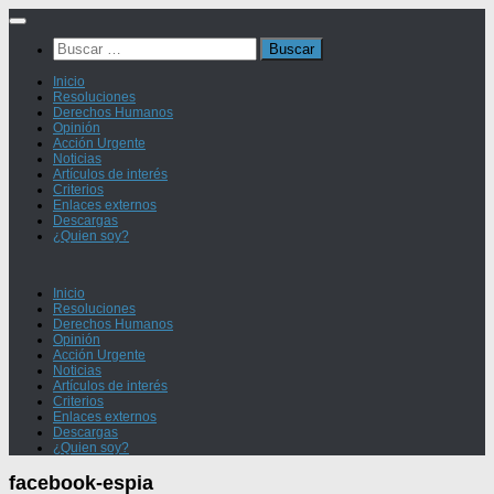
Saltar
al
Buscar:
contenido
Inicio
Resoluciones
Derechos Humanos
Opinión
Acción Urgente
Noticias
Artículos de interés
Criterios
Enlaces externos
Descargas
¿Quien soy?
Inicio
Resoluciones
Derechos Humanos
Opinión
Acción Urgente
Noticias
Artículos de interés
Criterios
Enlaces externos
Descargas
¿Quien soy?
facebook-espia