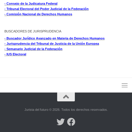
- Consejo de la Judicatura Federal
- Tribunal Electoral del Poder Judicial de la Federación
- Comisión Nacional de Derechos Humanos
BUSCADORES DE JURISPRUDENCIA
- Buscador Jurídico Avanzado en Materia de Derechos Humanos
- Jurisprudencia del Tribunal de Justicia de la Unión Europea
- Semanario Judicial de la Federación
- IUS Electoral
Jurista del futuro © 2026. Todos los derechos reservados.