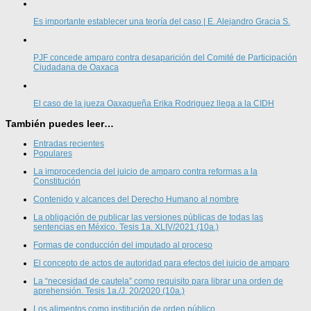
Es importante establecer una teoría del caso | E. Alejandro Gracia S.
PJF concede amparo contra desaparición del Comité de Participación
Ciudadana de Oaxaca
El caso de la jueza Oaxaqueña Erika Rodriguez llega a la CIDH
También puedes leer…
Entradas recientes
Populares
La improcedencia del juicio de amparo contra reformas a la
Constitución
Contenido y alcances del Derecho Humano al nombre
La obligación de publicar las versiones públicas de todas las
sentencias en México. Tesis 1a. XLIV/2021 (10a.)
Formas de conducción del imputado al proceso
El concepto de actos de autoridad para efectos del juicio de amparo
La “necesidad de cautela” como requisito para librar una orden de
aprehensión. Tesis 1a./J. 20/2020 (10a.)
Los alimentos como institución de orden público