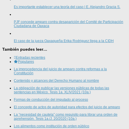
Es importante establecer una teoría del caso | E. Alejandro Gracia S.
PJF concede amparo contra desaparición del Comité de Participación
Ciudadana de Oaxaca
El caso de la jueza Oaxaqueña Erika Rodriguez llega a la CIDH
También puedes leer…
Entradas recientes
Populares
La improcedencia del juicio de amparo contra reformas a la
Constitución
Contenido y alcances del Derecho Humano al nombre
La obligación de publicar las versiones públicas de todas las
sentencias en México. Tesis 1a. XLIV/2021 (10a.)
Formas de conducción del imputado al proceso
El concepto de actos de autoridad para efectos del juicio de amparo
La “necesidad de cautela” como requisito para librar una orden de
aprehensión. Tesis 1a./J. 20/2020 (10a.)
Los alimentos como institución de orden público