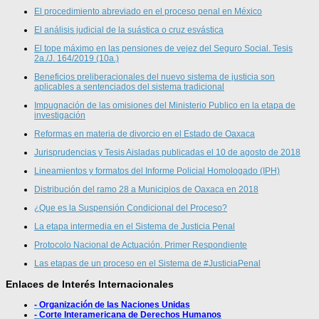
El procedimiento abreviado en el proceso penal en México
El análisis judicial de la suástica o cruz esvástica
El tope máximo en las pensiones de vejez del Seguro Social. Tesis
2a./J. 164/2019 (10a.)
Beneficios preliberacionales del nuevo sistema de justicia son
aplicables a sentenciados del sistema tradicional
Impugnación de las omisiones del Ministerio Publico en la etapa de
investigación
Reformas en materia de divorcio en el Estado de Oaxaca
Jurisprudencias y Tesis Aisladas publicadas el 10 de agosto de 2018
Lineamientos y formatos del Informe Policial Homologado (IPH)
Distribución del ramo 28 a Municipios de Oaxaca en 2018
¿Que es la Suspensión Condicional del Proceso?
La etapa intermedia en el Sistema de Justicia Penal
Protocolo Nacional de Actuación. Primer Respondiente
Las etapas de un proceso en el Sistema de #JusticiaPenal
Enlaces de Interés Internacionales
- Organización de las Naciones Unidas
- Corte Interamericana de Derechos Humanos