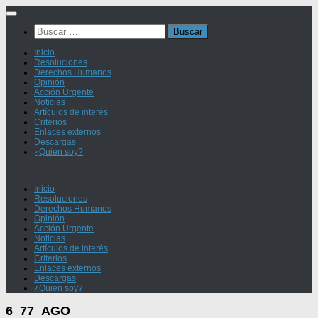
Saltar
al
Buscar:
contenido
Inicio
Resoluciones
Derechos Humanos
Opinión
Acción Urgente
Noticias
Artículos de interés
Criterios
Enlaces externos
Descargas
¿Quien soy?
Inicio
Resoluciones
Derechos Humanos
Opinión
Acción Urgente
Noticias
Artículos de interés
Criterios
Enlaces externos
Descargas
¿Quien soy?
6_77_AGO