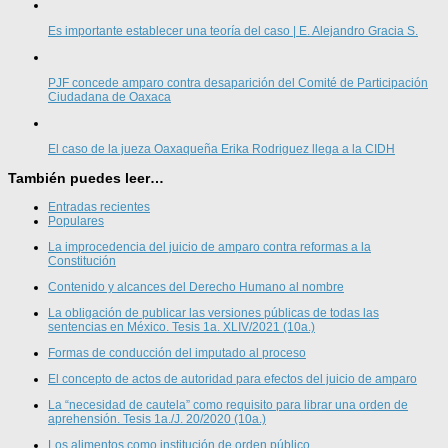
Es importante establecer una teoría del caso | E. Alejandro Gracia S.
PJF concede amparo contra desaparición del Comité de Participación
Ciudadana de Oaxaca
El caso de la jueza Oaxaqueña Erika Rodriguez llega a la CIDH
También puedes leer…
Entradas recientes
Populares
La improcedencia del juicio de amparo contra reformas a la
Constitución
Contenido y alcances del Derecho Humano al nombre
La obligación de publicar las versiones públicas de todas las
sentencias en México. Tesis 1a. XLIV/2021 (10a.)
Formas de conducción del imputado al proceso
El concepto de actos de autoridad para efectos del juicio de amparo
La “necesidad de cautela” como requisito para librar una orden de
aprehensión. Tesis 1a./J. 20/2020 (10a.)
Los alimentos como institución de orden público