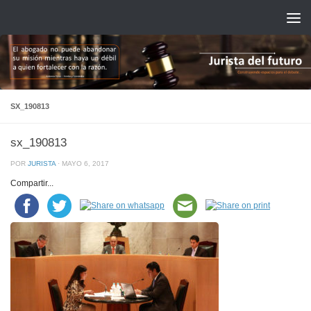
Saltar al contenido
SX_190813
sx_190813
POR
JURISTA
·
MAYO 6, 2017
Compartir...