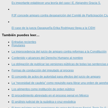
Es importante establecer una teoría del caso | E. Alejandro Gracia S.
PJF concede amparo contra desaparición del Comité de Participación 
El caso de la jueza Oaxaqueña Erika Rodriguez llega a la CIDH
También puedes leer…
Entradas recientes
Populares
La improcedencia del juicio de amparo contra reformas a la Constitución
Contenido y alcances del Derecho Humano al nombre
La obligación de publicar las versiones públicas de todas las sentencias 
Formas de conducción del imputado al proceso
El concepto de actos de autoridad para efectos del juicio de amparo
La “necesidad de cautela” como requisito para librar una orden de aprehe
Los alimentos como institución de orden público
El procedimiento abreviado en el proceso penal en México
El análisis judicial de la suástica o cruz esvástica
El tope máximo en las pensiones de vejez del Seguro Social. Tesis 2a./J.