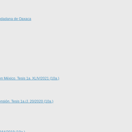
Ciudadana de Oaxaca
en México. Tesis 1a. XLIV/2021 (10a.)
nsión. Tesis 1a./J. 20/2020 (10a.)
 164/2019 (10a.)