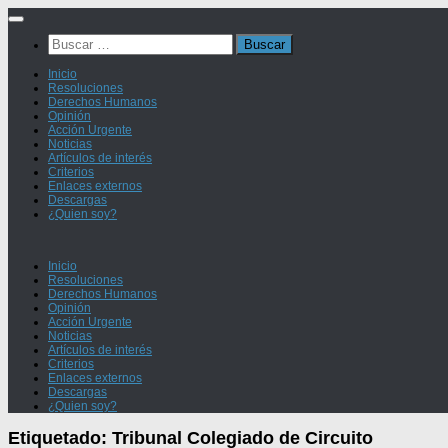
Saltar
al
Buscar:
contenido
Inicio
Resoluciones
Derechos Humanos
Opinión
Acción Urgente
Noticias
Artículos de interés
Criterios
Enlaces externos
Descargas
¿Quien soy?
Inicio
Resoluciones
Derechos Humanos
Opinión
Acción Urgente
Noticias
Artículos de interés
Criterios
Enlaces externos
Descargas
¿Quien soy?
Etiquetado:
Tribunal Colegiado de Circuito