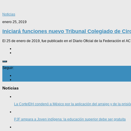
Noticias
enero 25, 2019
Iniciará funciones nuevo Tribunal Colegiado de Cir
El 25 de enero de 2019, fue publicado en el Diario Oficial de la Federación el
Seguir:
Noticias
La CorteIDH condenó a México por la aplicación del arraigo y de la prisió
PJF ampara a Joven indígena: la educación superior debe ser gratuita