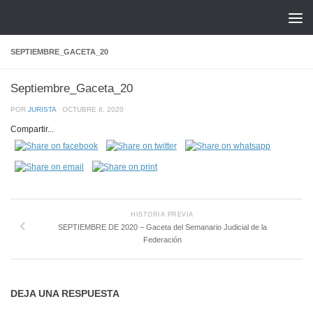
Saltar al contenido
SEPTIEMBRE_GACETA_20
Septiembre_Gaceta_20
POR
JURISTA
·
OCTUBRE 8, 2020
Compartir...
HISTORIA PREVIA
SEPTIEMBRE DE 2020 – Gaceta del Semanario Judicial de la
Federación
DEJA UNA RESPUESTA