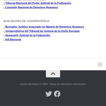
- Tribunal Electoral del Poder Judicial de la Federación
- Comisión Nacional de Derechos Humanos
BUSCADORES DE JURISPRUDENCIA
- Buscador Jurídico Avanzado en Materia de Derechos Humanos
- Jurisprudencia del Tribunal de Justicia de la Unión Europea
- Semanario Judicial de la Federación
- IUS Electoral
Jurista del futuro © 2026. Todos los derechos reservados.