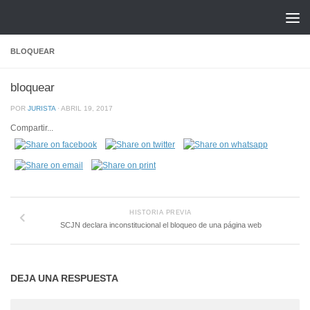
Saltar al contenido
BLOQUEAR
bloquear
POR
JURISTA
·
ABRIL 19, 2017
Compartir...
HISTORIA PREVIA
SCJN declara inconstitucional el bloqueo de una página web
DEJA UNA RESPUESTA