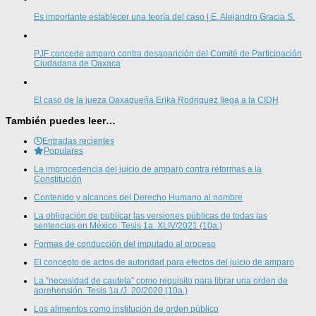
Es importante establecer una teoría del caso | E. Alejandro Gracia S.
PJF concede amparo contra desaparición del Comité de Participación
Ciudadana de Oaxaca
El caso de la jueza Oaxaqueña Erika Rodriguez llega a la CIDH
También puedes leer…
Entradas recientes
Populares
La improcedencia del juicio de amparo contra reformas a la
Constitución
Contenido y alcances del Derecho Humano al nombre
La obligación de publicar las versiones públicas de todas las
sentencias en México. Tesis 1a. XLIV/2021 (10a.)
Formas de conducción del imputado al proceso
El concepto de actos de autoridad para efectos del juicio de amparo
La “necesidad de cautela” como requisito para librar una orden de
aprehensión. Tesis 1a./J. 20/2020 (10a.)
Los alimentos como institución de orden público