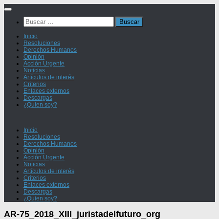
Saltar
al
Buscar:
contenido
Inicio
Resoluciones
Derechos Humanos
Opinión
Acción Urgente
Noticias
Artículos de interés
Criterios
Enlaces externos
Descargas
¿Quien soy?
Inicio
Resoluciones
Derechos Humanos
Opinión
Acción Urgente
Noticias
Artículos de interés
Criterios
Enlaces externos
Descargas
¿Quien soy?
AR-75_2018_XIII_juristadelfuturo_org