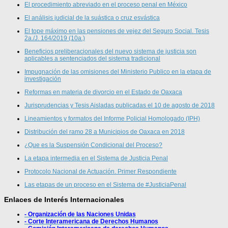
El procedimiento abreviado en el proceso penal en México
El análisis judicial de la suástica o cruz esvástica
El tope máximo en las pensiones de vejez del Seguro Social. Tesis
2a./J. 164/2019 (10a.)
Beneficios preliberacionales del nuevo sistema de justicia son
aplicables a sentenciados del sistema tradicional
Impugnación de las omisiones del Ministerio Publico en la etapa de
investigación
Reformas en materia de divorcio en el Estado de Oaxaca
Jurisprudencias y Tesis Aisladas publicadas el 10 de agosto de 2018
Lineamientos y formatos del Informe Policial Homologado (IPH)
Distribución del ramo 28 a Municipios de Oaxaca en 2018
¿Que es la Suspensión Condicional del Proceso?
La etapa intermedia en el Sistema de Justicia Penal
Protocolo Nacional de Actuación. Primer Respondiente
Las etapas de un proceso en el Sistema de #JusticiaPenal
Enlaces de Interés Internacionales
- Organización de las Naciones Unidas
- Corte Interamericana de Derechos Humanos