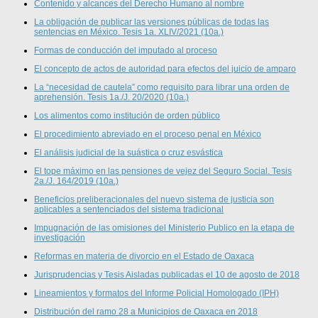
Contenido y alcances del Derecho Humano al nombre
La obligación de publicar las versiones públicas de todas las
sentencias en México. Tesis 1a. XLIV/2021 (10a.)
Formas de conducción del imputado al proceso
El concepto de actos de autoridad para efectos del juicio de amparo
La “necesidad de cautela” como requisito para librar una orden de
aprehensión. Tesis 1a./J. 20/2020 (10a.)
Los alimentos como institución de orden público
El procedimiento abreviado en el proceso penal en México
El análisis judicial de la suástica o cruz esvástica
El tope máximo en las pensiones de vejez del Seguro Social. Tesis
2a./J. 164/2019 (10a.)
Beneficios preliberacionales del nuevo sistema de justicia son
aplicables a sentenciados del sistema tradicional
Impugnación de las omisiones del Ministerio Publico en la etapa de
investigación
Reformas en materia de divorcio en el Estado de Oaxaca
Jurisprudencias y Tesis Aisladas publicadas el 10 de agosto de 2018
Lineamientos y formatos del Informe Policial Homologado (IPH)
Distribución del ramo 28 a Municipios de Oaxaca en 2018