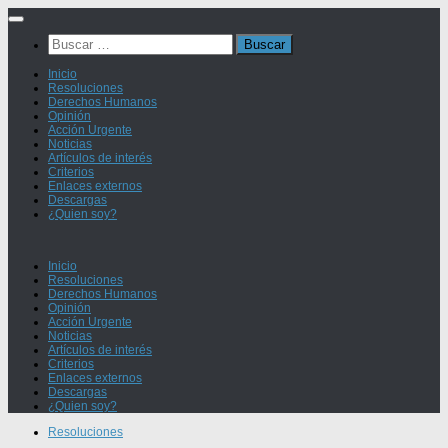
Saltar
al
Buscar:
contenido
Inicio
Resoluciones
Derechos Humanos
Opinión
Acción Urgente
Noticias
Artículos de interés
Criterios
Enlaces externos
Descargas
¿Quien soy?
Inicio
Resoluciones
Derechos Humanos
Opinión
Acción Urgente
Noticias
Artículos de interés
Criterios
Enlaces externos
Descargas
¿Quien soy?
Resoluciones