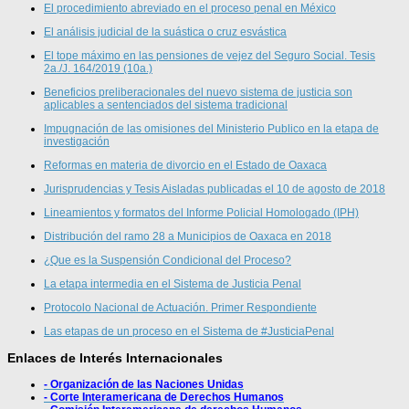
El procedimiento abreviado en el proceso penal en México
El análisis judicial de la suástica o cruz esvástica
El tope máximo en las pensiones de vejez del Seguro Social. Tesis
2a./J. 164/2019 (10a.)
Beneficios preliberacionales del nuevo sistema de justicia son
aplicables a sentenciados del sistema tradicional
Impugnación de las omisiones del Ministerio Publico en la etapa de
investigación
Reformas en materia de divorcio en el Estado de Oaxaca
Jurisprudencias y Tesis Aisladas publicadas el 10 de agosto de 2018
Lineamientos y formatos del Informe Policial Homologado (IPH)
Distribución del ramo 28 a Municipios de Oaxaca en 2018
¿Que es la Suspensión Condicional del Proceso?
La etapa intermedia en el Sistema de Justicia Penal
Protocolo Nacional de Actuación. Primer Respondiente
Las etapas de un proceso en el Sistema de #JusticiaPenal
Enlaces de Interés Internacionales
- Organización de las Naciones Unidas
- Corte Interamericana de Derechos Humanos