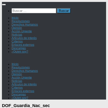
Saltar
al
Buscar:
contenido
Inicio
Resoluciones
Derechos Humanos
Opinión
Acción Urgente
Noticias
Artículos de interés
Criterios
Enlaces externos
Descargas
¿Quien soy?
Inicio
Resoluciones
Derechos Humanos
Opinión
Acción Urgente
Noticias
Artículos de interés
Criterios
Enlaces externos
Descargas
¿Quien soy?
DOF_Guardia_Nac_sec