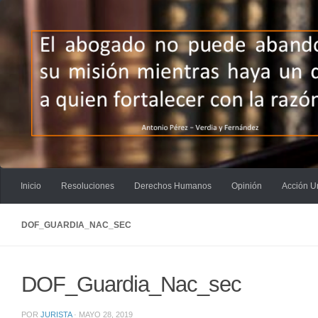
Saltar al contenido
Inicio
Resoluciones
Derechos Humanos
Opinión
Acción U
DOF_GUARDIA_NAC_SEC
DOF_Guardia_Nac_sec
POR
JURISTA
·
MAYO 28, 2019