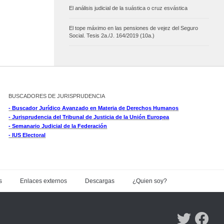
El análisis judicial de la suástica o cruz esvástica
El tope máximo en las pensiones de vejez del Seguro
Social. Tesis 2a./J. 164/2019 (10a.)
BUSCADORES DE JURISPRUDENCIA
- Buscador Jurídico Avanzado en Materia de Derechos Humanos
- Jurisprudencia del Tribunal de Justicia de la Unión Europea
- Semanario Judicial de la Federación
- IUS Electoral
s
Enlaces externos
Descargas
¿Quien soy?