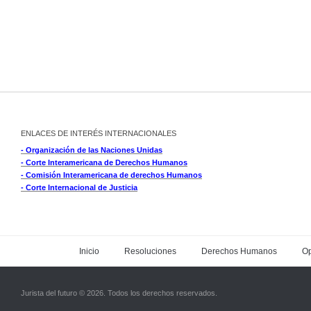
ENLACES DE INTERÉS INTERNACIONALES
- Organización de las Naciones Unidas
- Corte Interamericana de Derechos Humanos
- Comisión Interamericana de derechos Humanos
- Corte Internacional de Justicia
Inicio
Resoluciones
Derechos Humanos
Op
Jurista del futuro © 2026. Todos los derechos reservados.