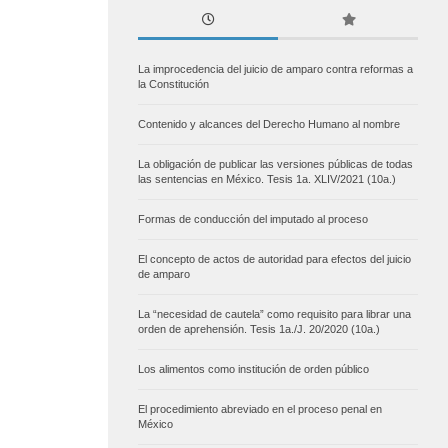
La improcedencia del juicio de amparo contra reformas a
la Constitución
Contenido y alcances del Derecho Humano al nombre
La obligación de publicar las versiones públicas de todas
las sentencias en México. Tesis 1a. XLIV/2021 (10a.)
Formas de conducción del imputado al proceso
El concepto de actos de autoridad para efectos del juicio
de amparo
La “necesidad de cautela” como requisito para librar una
orden de aprehensión. Tesis 1a./J. 20/2020 (10a.)
Los alimentos como institución de orden público
El procedimiento abreviado en el proceso penal en
México