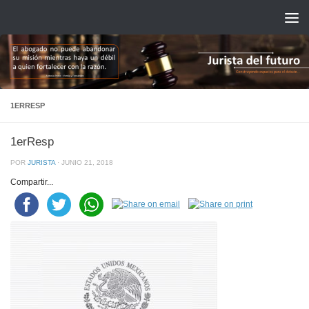
Saltar al contenido
1ERRESP
1erResp
POR
JURISTA
·
JUNIO 21, 2018
Compartir...