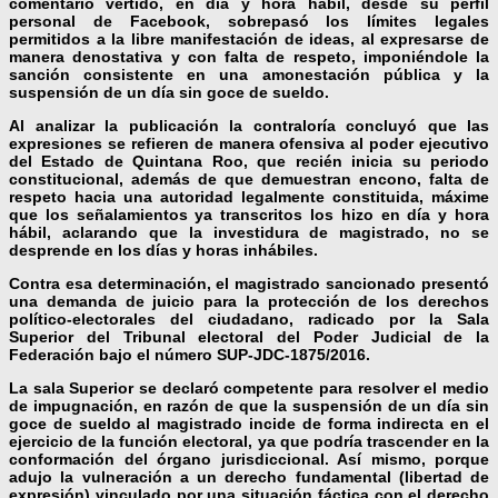
comentario vertido, en día y hora hábil, desde su perfil
personal de Facebook, sobrepasó los límites legales
permitidos a la libre manifestación de ideas, al expresarse de
manera denostativa y con falta de respeto, imponiéndole la
sanción consistente en una amonestación pública y la
suspensión de un día sin goce de sueldo.
Al analizar la publicación la contraloría concluyó que las
expresiones se refieren de manera ofensiva al poder ejecutivo
del Estado de Quintana Roo, que recién inicia su periodo
constitucional, además de que demuestran encono, falta de
respeto hacia una autoridad legalmente constituida, máxime
que los señalamientos ya transcritos los hizo en día y hora
hábil, aclarando que la investidura de magistrado, no se
desprende en los días y horas inhábiles.
Contra esa determinación, el magistrado sancionado presentó
una demanda de juicio para la protección de los derechos
político-electorales del ciudadano, radicado por la Sala
Superior del Tribunal electoral del Poder Judicial de la
Federación bajo el número SUP-JDC-1875/2016.
La sala Superior se declaró competente para resolver el medio
de impugnación, en razón de que la suspensión de un día sin
goce de sueldo al magistrado incide de forma indirecta en el
ejercicio de la función electoral, ya que podría trascender en la
conformación del órgano jurisdiccional. Así mismo, porque
adujo la vulneración a un derecho fundamental (libertad de
expresión) vinculado por una situación fáctica con el derecho