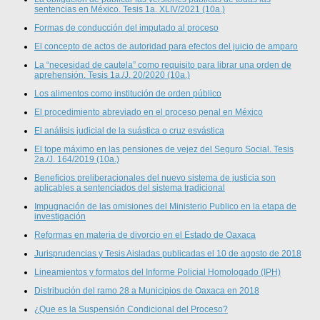
sentencias en México. Tesis 1a. XLIV/2021 (10a.)
Formas de conducción del imputado al proceso
El concepto de actos de autoridad para efectos del juicio de amparo
La “necesidad de cautela” como requisito para librar una orden de
aprehensión. Tesis 1a./J. 20/2020 (10a.)
Los alimentos como institución de orden público
El procedimiento abreviado en el proceso penal en México
El análisis judicial de la suástica o cruz esvástica
El tope máximo en las pensiones de vejez del Seguro Social. Tesis
2a./J. 164/2019 (10a.)
Beneficios preliberacionales del nuevo sistema de justicia son
aplicables a sentenciados del sistema tradicional
Impugnación de las omisiones del Ministerio Publico en la etapa de
investigación
Reformas en materia de divorcio en el Estado de Oaxaca
Jurisprudencias y Tesis Aisladas publicadas el 10 de agosto de 2018
Lineamientos y formatos del Informe Policial Homologado (IPH)
Distribución del ramo 28 a Municipios de Oaxaca en 2018
¿Que es la Suspensión Condicional del Proceso?