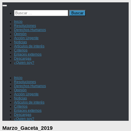
Saltar
al
Buscar:
contenido
Inicio
Resoluciones
Derechos Humanos
Opinión
Acción Urgente
Noticias
Artículos de interés
Criterios
Enlaces externos
Descargas
¿Quien soy?
Inicio
Resoluciones
Derechos Humanos
Opinión
Acción Urgente
Noticias
Artículos de interés
Criterios
Enlaces externos
Descargas
¿Quien soy?
Marzo_Gaceta_2019