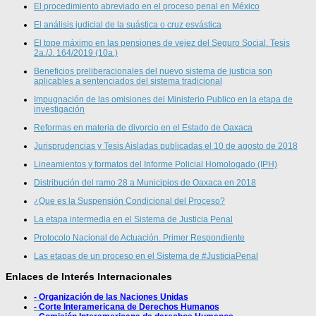
El procedimiento abreviado en el proceso penal en México
El análisis judicial de la suástica o cruz esvástica
El tope máximo en las pensiones de vejez del Seguro Social. Tesis
2a./J. 164/2019 (10a.)
Beneficios preliberacionales del nuevo sistema de justicia son
aplicables a sentenciados del sistema tradicional
Impugnación de las omisiones del Ministerio Publico en la etapa de
investigación
Reformas en materia de divorcio en el Estado de Oaxaca
Jurisprudencias y Tesis Aisladas publicadas el 10 de agosto de 2018
Lineamientos y formatos del Informe Policial Homologado (IPH)
Distribución del ramo 28 a Municipios de Oaxaca en 2018
¿Que es la Suspensión Condicional del Proceso?
La etapa intermedia en el Sistema de Justicia Penal
Protocolo Nacional de Actuación. Primer Respondiente
Las etapas de un proceso en el Sistema de #JusticiaPenal
Enlaces de Interés Internacionales
- Organización de las Naciones Unidas
- Corte Interamericana de Derechos Humanos