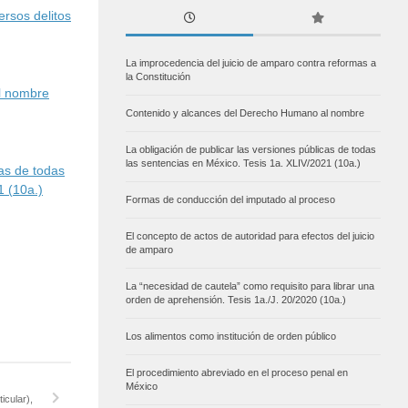
rsos delitos
La improcedencia del juicio de amparo contra reformas a
la Constitución
l nombre
Contenido y alcances del Derecho Humano al nombre
La obligación de publicar las versiones públicas de todas
las sentencias en México. Tesis 1a. XLIV/2021 (10a.)
cas de todas
1 (10a.)
Formas de conducción del imputado al proceso
El concepto de actos de autoridad para efectos del juicio
de amparo
La “necesidad de cautela” como requisito para librar una
orden de aprehensión. Tesis 1a./J. 20/2020 (10a.)
Los alimentos como institución de orden público
El procedimiento abreviado en el proceso penal en
México
icular),