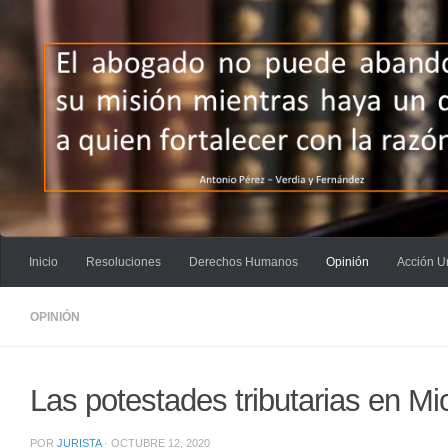
Saltar al contenido
Inicio
Resoluciones
Derechos Humanos
Opinión
Acción U
OPINIÓN
Las potestades tributarias en M
POR
JURISTA
·
OCTUBRE 12, 2020