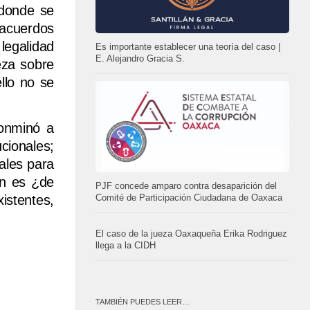
 donde se
 acuerdos
legalidad
Es importante establecer una teoría del caso |
E. Alejandro Gracia S.
eza sobre
llo no se
conminó a
cionales;
pales para
ón es ¿de
PJF concede amparo contra desaparición del
istentes,
Comité de Participación Ciudadana de Oaxaca
El caso de la jueza Oaxaqueña Erika Rodriguez
llega a la CIDH
TAMBIÉN PUEDES LEER…