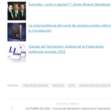
Consulta ¿junio o agosto? | Jorge Álvarez Banderas
La improcedencia del juicio de amparo contra refor
la Constitución
Gaceta del Semanario Judicial de la Federación
publicada durante 2021
Etiquetas:
Jorge Álvarez Banderas
Michoacan
SCJN
Suprema Corte de Justicia de 
HISTORIA PREVIA
OCTUBRE DE 2020 – Gaceta del Semanario Judicial de la Federación