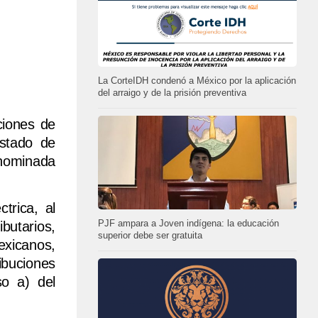
La CorteIDH condenó a México por la aplicación
del arraigo y de la prisión preventiva
ciones de
Estado de
enominada
trica, al
ibutarios,
PJF ampara a Joven indígena: la educación
superior debe ser gratuita
exicanos,
ibuciones
so a) del