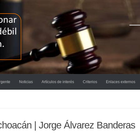
rgente
Noticias
Artículos de interés
Criterios
Enlaces externos
ichoacán | Jorge Álvarez Banderas