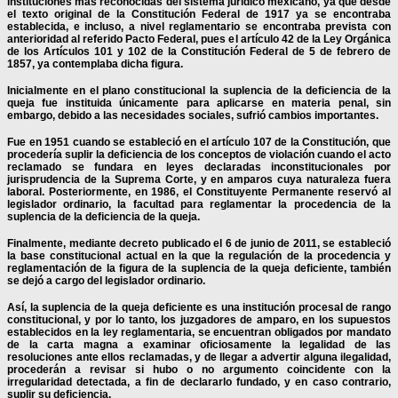
instituciones más reconocidas del sistema jurídico mexicano, ya que desde
el texto original de la Constitución Federal de 1917 ya se encontraba
establecida, e incluso, a nivel reglamentario se encontraba prevista con
anterioridad al referido Pacto Federal, pues el artículo 42 de la Ley Orgánica
de los Artículos 101 y 102 de la Constitución Federal de 5 de febrero de
1857, ya contemplaba dicha figura.
Inicialmente en el plano constitucional la suplencia de la deficiencia de la
queja fue instituida únicamente para aplicarse en materia penal, sin
embargo, debido a las necesidades sociales, sufrió cambios importantes.
Fue en 1951 cuando se estableció en el artículo 107 de la Constitución, que
procedería suplir la deficiencia de los conceptos de violación cuando el acto
reclamado se fundara en leyes declaradas inconstitucionales por
jurisprudencia de la Suprema Corte, y en amparos cuya naturaleza fuera
laboral. Posteriormente, en 1986, el Constituyente Permanente reservó al
legislador ordinario, la facultad para reglamentar la procedencia de la
suplencia de la deficiencia de la queja.
Finalmente, mediante decreto publicado el 6 de junio de 2011, se estableció
la base constitucional actual en la que la regulación de la procedencia y
reglamentación de la figura de la suplencia de la queja deficiente, también
se dejó a cargo del legislador ordinario.
Así, la suplencia de la queja deficiente es una institución procesal de rango
constitucional, y por lo tanto, los juzgadores de amparo, en los supuestos
establecidos en la ley reglamentaria, se encuentran obligados por mandato
de la carta magna a examinar oficiosamente la legalidad de las
resoluciones ante ellos reclamadas, y de llegar a advertir alguna ilegalidad,
procederán a revisar si hubo o no argumento coincidente con la
irregularidad detectada, a fin de declararlo fundado, y en caso contrario,
suplir su deficiencia.