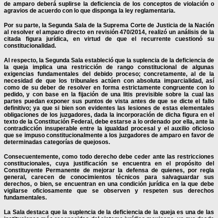
de amparo deberá suplirse la deficiencia de los conceptos de violación o
agravios de acuerdo con lo que disponga la ley reglamentaria.
Por su parte, la Segunda Sala de la Suprema Corte de Justicia de la Nación
al resolver el amparo directo en revisión 470/2014, realizó un análisis de la
citada figura jurídica, en virtud de que el recurrente cuestionó su
constitucionalidad.
Al respecto, la Segunda Sala estableció que la suplencia de la deficiencia de
la queja implica una restricción de rango constitucional de algunas
exigencias fundamentales del debido proceso; concretamente, al de la
necesidad de que los tribunales actúen con absoluta imparcialidad, así
como de su deber de resolver en forma estrictamente congruente con lo
pedido, y con base en la fijación de una litis previsible sobre la cual las
partes puedan exponer sus puntos de vista antes de que se dicte el fallo
definitivo; ya que si bien son evidentes las lesiones de estas elementales
obligaciones de los juzgadores, dada la incorporación de dicha figura en el
texto de la Constitución Federal, debe estarse a lo ordenado por ella, ante la
contradicción insuperable entre la igualdad procesal y el auxilio oficioso
que se impuso constitucionalmente a los juzgadores de amparo en favor de
determinadas categorías de quejosos.
Consecuentemente, como todo derecho debe ceder ante las restricciones
constitucionales, cuya justificación se encuentra en el propósito del
Constituyente Permanente de mejorar la defensa de quienes, por regla
general, carecen de conocimientos técnicos para salvaguardar sus
derechos, o bien, se encuentran en una condición jurídica en la que debe
vigilarse oficiosamente que se observen y respeten sus derechos
fundamentales.
La Sala destaca que la suplencia de la deficiencia de la queja es una de las