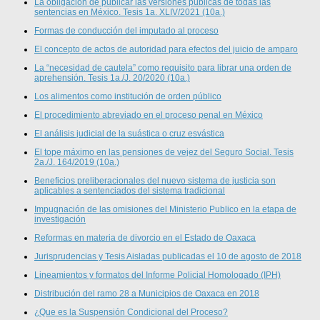
La obligación de publicar las versiones públicas de todas las
sentencias en México. Tesis 1a. XLIV/2021 (10a.)
Formas de conducción del imputado al proceso
El concepto de actos de autoridad para efectos del juicio de amparo
La “necesidad de cautela” como requisito para librar una orden de
aprehensión. Tesis 1a./J. 20/2020 (10a.)
Los alimentos como institución de orden público
El procedimiento abreviado en el proceso penal en México
El análisis judicial de la suástica o cruz esvástica
El tope máximo en las pensiones de vejez del Seguro Social. Tesis
2a./J. 164/2019 (10a.)
Beneficios preliberacionales del nuevo sistema de justicia son
aplicables a sentenciados del sistema tradicional
Impugnación de las omisiones del Ministerio Publico en la etapa de
investigación
Reformas en materia de divorcio en el Estado de Oaxaca
Jurisprudencias y Tesis Aisladas publicadas el 10 de agosto de 2018
Lineamientos y formatos del Informe Policial Homologado (IPH)
Distribución del ramo 28 a Municipios de Oaxaca en 2018
¿Que es la Suspensión Condicional del Proceso?