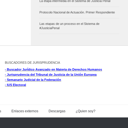
La etapa intermedia en el Sistema de Justicia Penal
Protocolo Nacional de Actuación. Primer Respondiente
Las etapas de un proceso en el Sistema de
#JusticiaPenal
BUSCADORES DE JURISPRUDENCIA
- Buscador Jurídico Avanzado en Materia de Derechos Humanos
- Jurisprudencia del Tribunal de Justicia de la Unión Europea
- Semanario Judicial de la Federación
- IUS Electoral
s
Enlaces externos
Descargas
¿Quien soy?