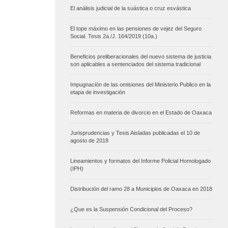
El análisis judicial de la suástica o cruz esvástica
El tope máximo en las pensiones de vejez del Seguro
Social. Tesis 2a./J. 164/2019 (10a.)
Beneficios preliberacionales del nuevo sistema de justicia
son aplicables a sentenciados del sistema tradicional
Impugnación de las omisiones del Ministerio Publico en la
etapa de investigación
Reformas en materia de divorcio en el Estado de Oaxaca
Jurisprudencias y Tesis Aisladas publicadas el 10 de
agosto de 2018
Lineamientos y formatos del Informe Policial Homologado
(IPH)
Distribución del ramo 28 a Municipios de Oaxaca en 2018
¿Que es la Suspensión Condicional del Proceso?