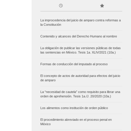
La improcedencia del juicio de amparo contra reformas a
la Constitución
Contenido y alcances del Derecho Humano al nombre
La obligación de publicar las versiones públicas de todas
las sentencias en México. Tesis 1a. XLIV/2021 (10a.)
Formas de conducción del imputado al proceso
El concepto de actos de autoridad para efectos del juicio
de amparo
La “necesidad de cautela” como requisito para librar una
orden de aprehensión. Tesis 1a./J. 20/2020 (10a.)
Los alimentos como institución de orden público
El procedimiento abreviado en el proceso penal en
México