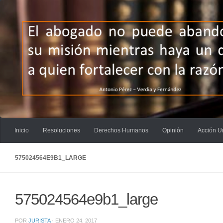
Saltar al contenido
Inicio
Resoluciones
Derechos Humanos
Opinión
Acción U
575024564E9B1_LARGE
575024564e9b1_large
POR
JURISTA
·
ENERO 24, 2017