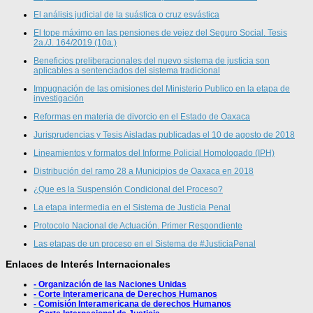
El análisis judicial de la suástica o cruz esvástica
El tope máximo en las pensiones de vejez del Seguro Social. Tesis
2a./J. 164/2019 (10a.)
Beneficios preliberacionales del nuevo sistema de justicia son
aplicables a sentenciados del sistema tradicional
Impugnación de las omisiones del Ministerio Publico en la etapa de
investigación
Reformas en materia de divorcio en el Estado de Oaxaca
Jurisprudencias y Tesis Aisladas publicadas el 10 de agosto de 2018
Lineamientos y formatos del Informe Policial Homologado (IPH)
Distribución del ramo 28 a Municipios de Oaxaca en 2018
¿Que es la Suspensión Condicional del Proceso?
La etapa intermedia en el Sistema de Justicia Penal
Protocolo Nacional de Actuación. Primer Respondiente
Las etapas de un proceso en el Sistema de #JusticiaPenal
Enlaces de Interés Internacionales
- Organización de las Naciones Unidas
- Corte Interamericana de Derechos Humanos
- Comisión Interamericana de derechos Humanos