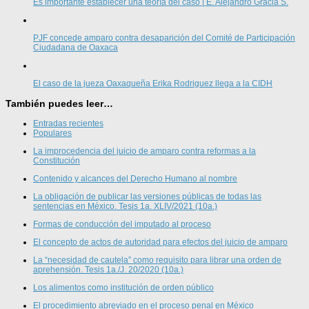
Es importante establecer una teoría del caso | E. Alejandro Gracia S.
PJF concede amparo contra desaparición del Comité de Participación
Ciudadana de Oaxaca
El caso de la jueza Oaxaqueña Erika Rodriguez llega a la CIDH
También puedes leer…
Entradas recientes
Populares
La improcedencia del juicio de amparo contra reformas a la
Constitución
Contenido y alcances del Derecho Humano al nombre
La obligación de publicar las versiones públicas de todas las
sentencias en México. Tesis 1a. XLIV/2021 (10a.)
Formas de conducción del imputado al proceso
El concepto de actos de autoridad para efectos del juicio de amparo
La “necesidad de cautela” como requisito para librar una orden de
aprehensión. Tesis 1a./J. 20/2020 (10a.)
Los alimentos como institución de orden público
El procedimiento abreviado en el proceso penal en México