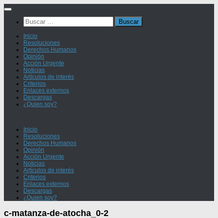
Saltar
al
Buscar:
contenido
Inicio
Resoluciones
Derechos Humanos
Opinión
Acción Urgente
Noticias
Artículos de interés
Criterios
Enlaces externos
Descargas
¿Quien soy?
Inicio
Resoluciones
Derechos Humanos
Opinión
Acción Urgente
Noticias
Artículos de interés
Criterios
Enlaces externos
Descargas
¿Quien soy?
c-matanza-de-atocha_0-2