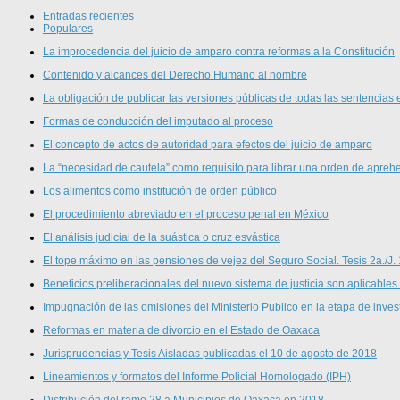
Entradas recientes
Populares
La improcedencia del juicio de amparo contra reformas a la Constitución
Contenido y alcances del Derecho Humano al nombre
La obligación de publicar las versiones públicas de todas las sentencias 
Formas de conducción del imputado al proceso
El concepto de actos de autoridad para efectos del juicio de amparo
La “necesidad de cautela” como requisito para librar una orden de aprehe
Los alimentos como institución de orden público
El procedimiento abreviado en el proceso penal en México
El análisis judicial de la suástica o cruz esvástica
El tope máximo en las pensiones de vejez del Seguro Social. Tesis 2a./J.
Beneficios preliberacionales del nuevo sistema de justicia son aplicables
Impugnación de las omisiones del Ministerio Publico en la etapa de inves
Reformas en materia de divorcio en el Estado de Oaxaca
Jurisprudencias y Tesis Aisladas publicadas el 10 de agosto de 2018
Lineamientos y formatos del Informe Policial Homologado (IPH)
Distribución del ramo 28 a Municipios de Oaxaca en 2018