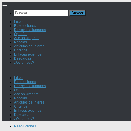
Saltar
al
Buscar:
contenido
Inicio
Resoluciones
Derechos Humanos
Opinión
Acción Urgente
Noticias
Artículos de interés
Criterios
Enlaces externos
Descargas
¿Quien soy?
Inicio
Resoluciones
Derechos Humanos
Opinión
Acción Urgente
Noticias
Artículos de interés
Criterios
Enlaces externos
Descargas
¿Quien soy?
Resoluciones