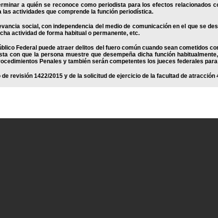
erminar a quién se reconoce como periodista para los efectos relacionados 
a las actividades que comprende la función periodística.
levancia social, con independencia del medio de comunicación en el que se dese
icha actividad de forma habitual o permanente, etc.
 Público Federal puede atraer delitos del fuero común cuando sean cometidos con
basta con que la persona muestre que desempeña dicha función habitualmente
 Procedimientos Penales y también serán competentes los jueces federales para
de revisión 1422/2015 y de la solicitud de ejercicio de la facultad de atracción