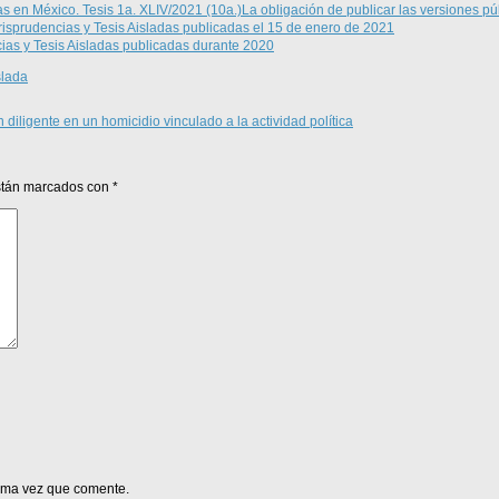
La obligación de publicar las versiones pú
risprudencias y Tesis Aisladas publicadas el 15 de enero de 2021
ias y Tesis Aisladas publicadas durante 2020
slada
diligente en un homicidio vinculado a la actividad política
están marcados con
*
xima vez que comente.