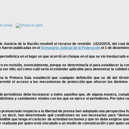
Justicia de la Nación resolvió el recurso de revisión 1422/2015, del cual de
 fueron publicadas en el
Semanario Judicial de la Federación
el 1 de diciembre
periodística en el lugar en que ocurrió un choque en el que se vio involucrado e
o en revisión, esencialmente, porque se determinaría si para establecer la co
a ser ello; así como cuál sería el estándar aplicable para demostrar la calidad
sta la Primera Sala estableció que cualquier definición que se dé del térmi
permitir el acceso a los mecanismos de protección que ofrecen los distintos 
 de periodistas debe incorporar a todos aquellos que, de alguna manera, cumpla
distintos y cambiantes modos con los que se ejerce el periodismo. Por tales raz
pronunciado respecto a la libertad de prensa han adoptado una perspectiva fun
as; es decir, han determinado qué condiciones no son necesarias para “demos
dible que tenga el carácter de actividad exclusiva y que no debe exigirse que
ser realizada por quien está vinculado a un medio de comunicación o por quien