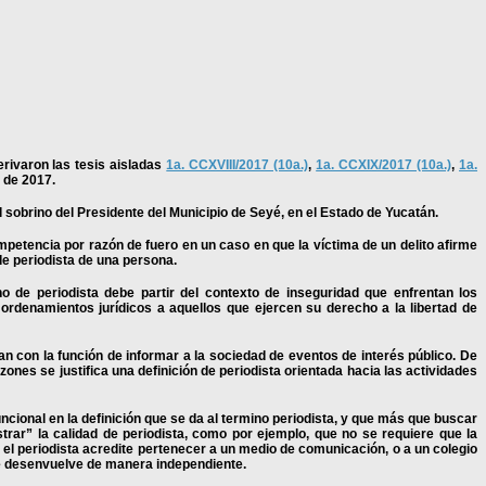
rivaron las tesis aisladas
1a. CCXVIII/2017 (10a.)
,
1a. CCXIX/2017 (10a.)
,
1a.
 de 2017.
l sobrino del Presidente del Municipio de Seyé, en el Estado de Yucatán.
mpetencia por razón de fuero en un caso en que la víctima de un delito afirme
 de periodista de una persona.
no de periodista debe partir del contexto de inseguridad que enfrentan los
ordenamientos jurídicos a aquellos que ejercen su derecho a la libertad de
n con la función de informar a la sociedad de eventos de interés público. De
ones se justifica una definición de periodista orientada hacia las actividades
cional en la definición que se da al termino periodista, y que más que buscar
trar” la calidad de periodista, como por ejemplo, que no se requiere que la
 el periodista acredite pertenecer a un medio de comunicación, o a un colegio
 se desenvuelve de manera independiente.