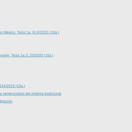
en México. Tesis 1a. XLIV/2021 (10a.)
nsión. Tesis 1a./J. 20/2020 (10a.)
 164/2019 (10a.)
 a sentenciados del sistema tradicional
tigación