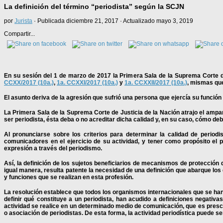
La definición del término “periodista” según la SCJN
por
Jurista
· Publicada
diciembre 21, 2017
· Actualizado
mayo 3, 2019
Compartir...
En su sesión del 1 de marzo de 2017 la Primera Sala de la Suprema Corte de 
CCXX/2017 (10a.)
,
1a. CCXXI/2017 (10a.)
y
1a. CCXXII/2017 (10a.)
, mismas que
El asunto deriva de la agresión que sufrió una persona que ejercía su función 
La Primera Sala de la Suprema Corte de Justicia de la Nación atrajo el ampar
ser periodista, ésta deba o no acreditar dicha calidad y, en su caso, cómo deb
Al pronunciarse sobre los criterios para determinar la calidad de periodi
comunicadores en el ejercicio de su actividad, y tener como propósito el 
expresión a través del periodismo.
Así, la definición de los sujetos beneficiarios de mecanismos de protección
igual manera, resulta patente la necesidad de una definición que abarque los 
y funciones que se realizan en esta profesión.
La resolución establece que todos los organismos internacionales que se han 
definir qué constituye a un periodista, han acudido a definiciones negativ
actividad se realice en un determinado medio de comunicación, que es prescin
o asociación de periodistas. De esta forma, la actividad periodística puede 